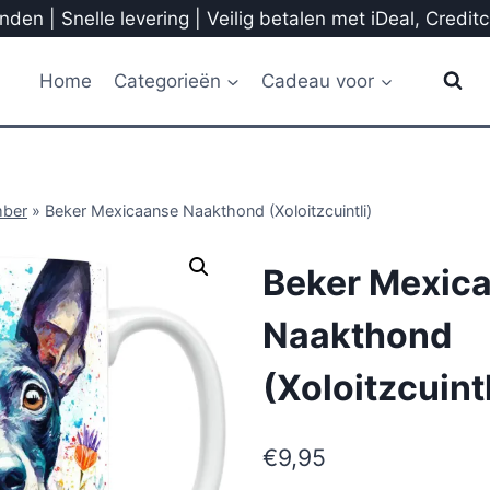
den | Snelle levering | Veilig betalen met iDeal, Credit
Home
Categorieën
Cadeau voor
mber
»
Beker Mexicaanse Naakthond (Xoloitzcuintli)
Beker Mexic
Naakthond
(Xoloitzcuintl
€
9,95