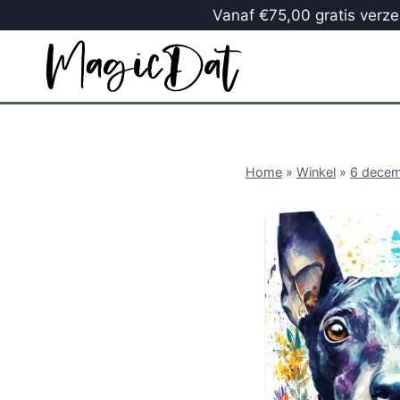
Vanaf €75,00 gratis verzen
Home
»
Winkel
»
6 dece