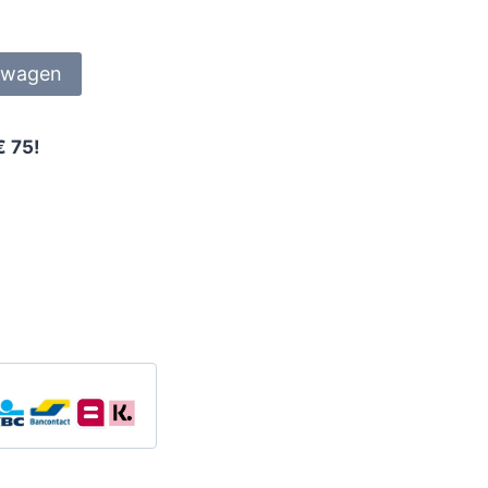
lwagen
€ 75!