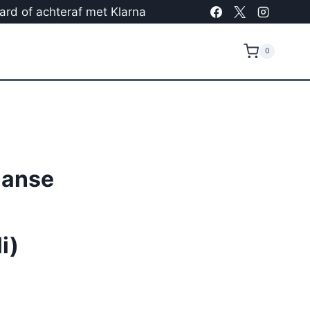
card of achteraf met Klarna
0
aanse
i)