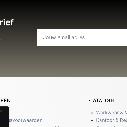
rief
.
MEEN
CATALOGI
tact
Workwear & V
eringsvoorwaarden
Kantoor & Re