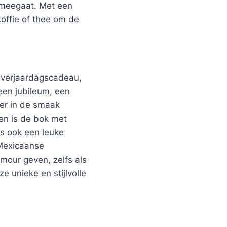
g meegaat. Met een
offie of thee om de
s verjaardagscadeau,
en jubileum, een
ker in de smaak
een is de bok met
is ook een leuke
 Mexicaanse
amour geven, zelfs als
e unieke en stijlvolle