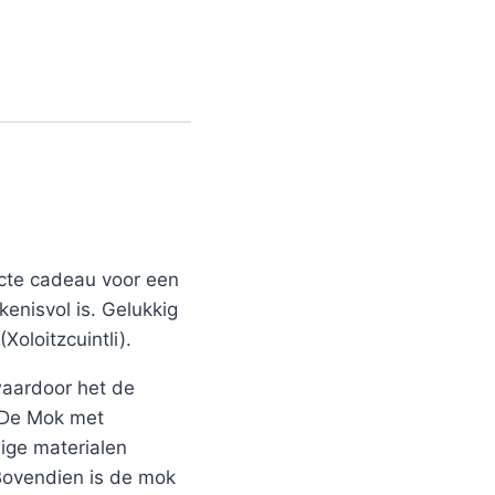
ecte cadeau voor een
kenisvol is. Gelukkig
oloitzcuintli).
 waardoor het de
. De Mok met
ige materialen
 Bovendien is de mok