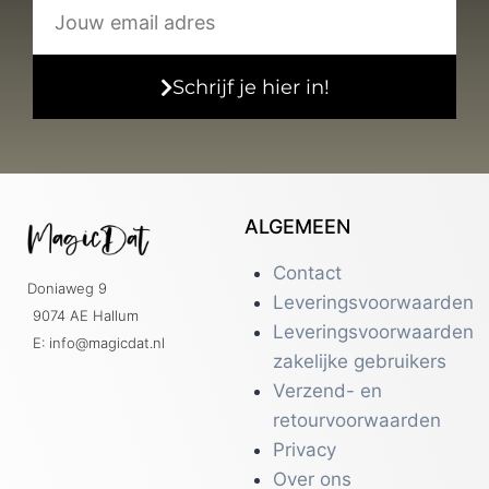
Schrijf je hier in!
ALGEMEEN
Contact
Doniaweg 9
Leveringsvoorwaarden
9074 AE Hallum
Leveringsvoorwaarden
E: info@magicdat.nl
zakelijke gebruikers
Verzend- en
retourvoorwaarden
Privacy
Over ons