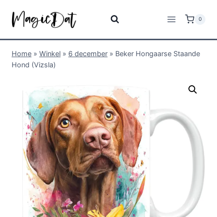
0
Home
»
Winkel
»
6 december
»
Beker Hongaarse Staande
Hond (Vizsla)