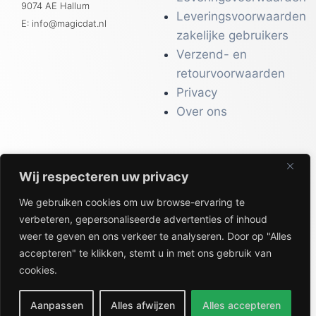
9074 AE Hallum
Leveringsvoorwaarden
E: info@magicdat.nl
zakelijke gebruikers
Verzend- en
retourvoorwaarden
Privacy
Over ons
Wij respecteren uw privacy
CATALOGI
We gebruiken cookies om uw browse-ervaring te
Workwear &
verbeteren, gepersonaliseerde advertenties of inhoud
Veiligheid
weer te geven en ons verkeer te analyseren. Door op "Alles
Kantoor & Receptie
accepteren" te klikken, stemt u in met ons gebruik van
Gezondheid & Beauty
cookies.
Keuken & Horeca
Aanpassen
Alles afwijzen
Alles accepteren