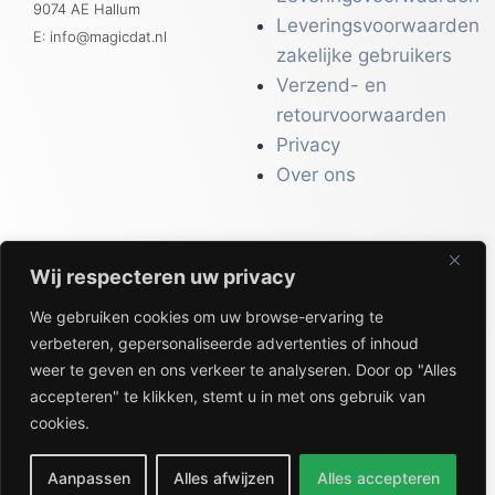
9074 AE Hallum
Leveringsvoorwaarden
E: info@magicdat.nl
zakelijke gebruikers
Verzend- en
retourvoorwaarden
Privacy
Over ons
Wij respecteren uw privacy
CATALOGI
We gebruiken cookies om uw browse-ervaring te
Workwear &
verbeteren, gepersonaliseerde advertenties of inhoud
Veiligheid
weer te geven en ons verkeer te analyseren. Door op "Alles
Kantoor & Receptie
accepteren" te klikken, stemt u in met ons gebruik van
Gezondheid & Beauty
cookies.
Keuken & Horeca
Aanpassen
Alles afwijzen
Alles accepteren