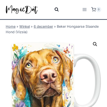
0
Home
»
Winkel
»
6 december
»
Beker Hongaarse Staande
Hond (Vizsla)