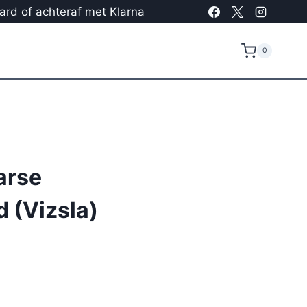
card of achteraf met Klarna
0
arse
 (Vizsla)