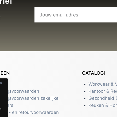
rief
.
MEEN
CATALOGI
tact
Workwear & V
eringsvoorwaarden
Kantoor & Re
eringsvoorwaarden zakelijke
Gezondheid 
uikers
Keuken & Ho
s
zend- en retourvoorwaarden