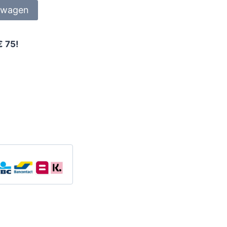
lwagen
€ 75!