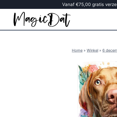
Vanaf €75,00 gratis verzen
Home
»
Winkel
»
6 dece