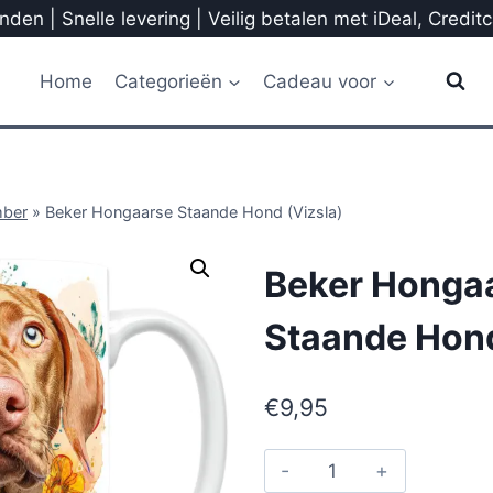
den | Snelle levering | Veilig betalen met iDeal, Credit
Home
Categorieën
Cadeau voor
mber
»
Beker Hongaarse Staande Hond (Vizsla)
Beker Honga
Staande Hond
€
9,95