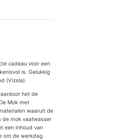
ecte cadeau voor een
kenisvol is. Gelukkig
d (Vizsla).
 waardoor het de
. De Mok met
materialen waaruit de
 is de mok vaatwasser
et een inhoud van
hee om de werkdag