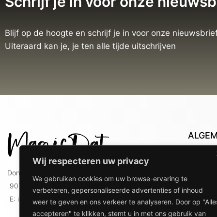
Schrijf je in voor onze nieuwsb
Blijf op de hoogte en schrijf je in voor onze nieuwsbrief
Uiteraard kan je, je ten alle tijde uitschrijven
ALGE
Con
Wij respecteren uw privacy
Lev
Doniaweg 9
We gebruiken cookies om uw browse-ervaring te
Lev
9074 AE Hallum
verbeteren, gepersonaliseerde advertenties of inhoud
gebr
E: info@magicdat.nl
weer te geven en ons verkeer te analyseren. Door op "Alle
Ver
accepteren" te klikken, stemt u in met ons gebruik van