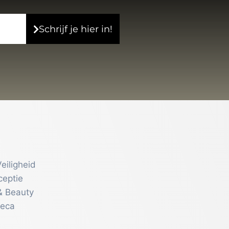
Schrijf je hier in!
eiligheid
ceptie
& Beauty
reca