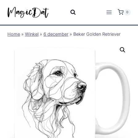
0
Home
»
Winkel
»
6 december
»
Beker Golden Retriever