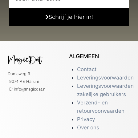
Schrijf je hier in!
ALGEMEEN
Contact
Doniaweg 9
Leveringsvoorwaarden
9074 AE Hallum
Leveringsvoorwaarden
E: info@magicdat.nl
zakelijke gebruikers
Verzend- en
retourvoorwaarden
Privacy
Over ons