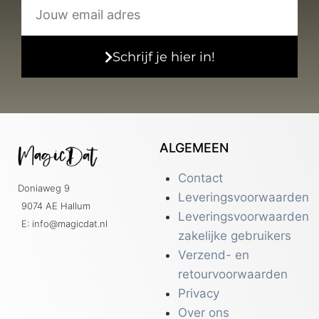
Schrijf je hier in!
ALGEMEEN
Contact
Doniaweg 9
Leveringsvoorwaarden
9074 AE Hallum
Leveringsvoorwaarden
E: info@magicdat.nl
zakelijke gebruikers
Verzend- en
retourvoorwaarden
Privacy
Over ons