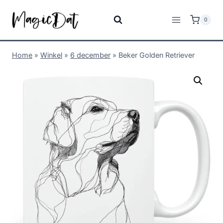
0
Home
»
Winkel
»
6 december
»
Beker Golden Retriever