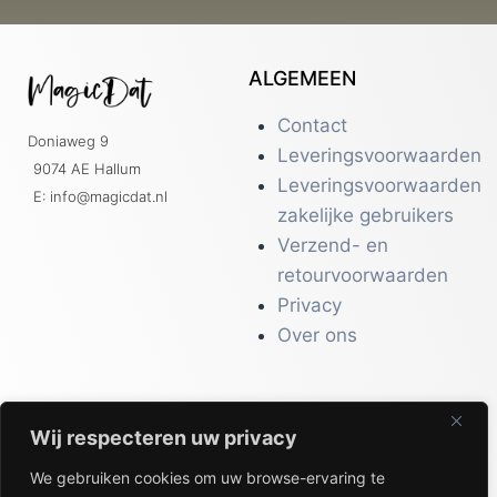
ALGEMEEN
Contact
Doniaweg 9
Leveringsvoorwaarden
9074 AE Hallum
Leveringsvoorwaarden
E: info@magicdat.nl
zakelijke gebruikers
Verzend- en
retourvoorwaarden
Privacy
Over ons
Wij respecteren uw privacy
CATALOGI
We gebruiken cookies om uw browse-ervaring te
Workwear &