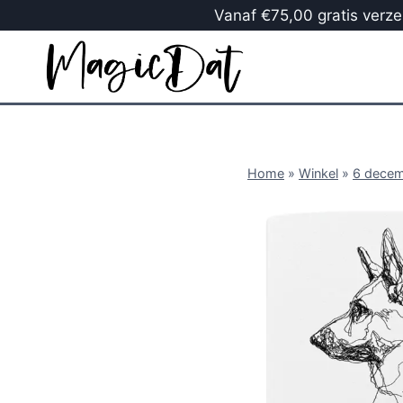
Vanaf €75,00 gratis verzen
Home
»
Winkel
»
6 dece