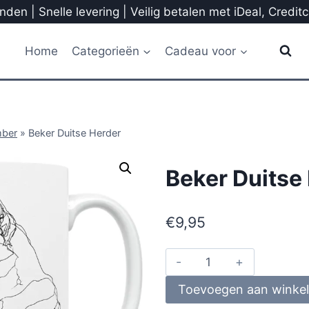
den | Snelle levering | Veilig betalen met iDeal, Credit
Home
Categorieën
Cadeau voor
mber
»
Beker Duitse Herder
Beker Duitse
€
9,95
Toevoegen aan winke