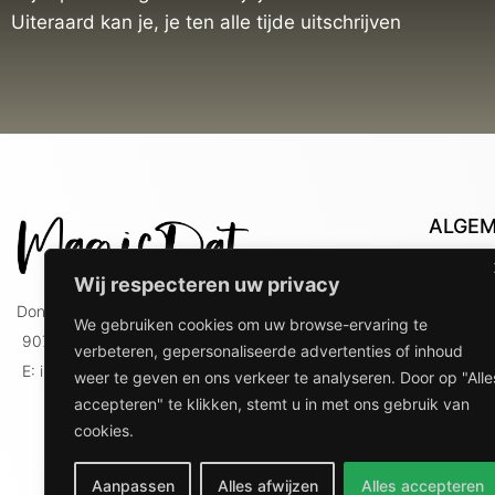
Uiteraard kan je, je ten alle tijde uitschrijven
ALGE
Con
Wij respecteren uw privacy
Lev
Doniaweg 9
We gebruiken cookies om uw browse-ervaring te
Lev
9074 AE Hallum
verbeteren, gepersonaliseerde advertenties of inhoud
gebr
E: info@magicdat.nl
weer te geven en ons verkeer te analyseren. Door op "Alle
Ver
accepteren" te klikken, stemt u in met ons gebruik van
Priv
cookies.
Ove
Aanpassen
Alles afwijzen
Alles accepteren