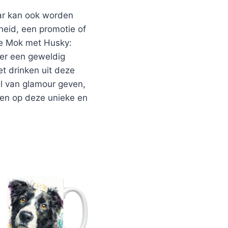
aar kan ook worden
heid, een promotie of
De Mok met Husky:
der een geweldig
t drinken uit deze
el van glamour geven,
eren op deze unieke en