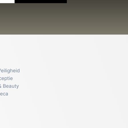
eiligheid
ceptie
& Beauty
reca