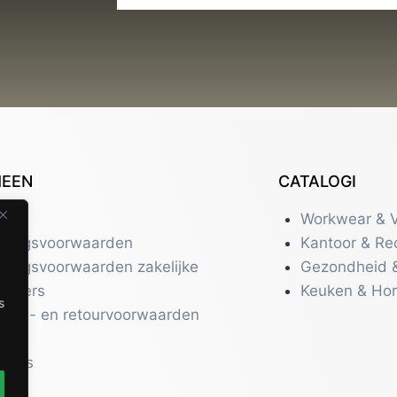
MEEN
CATALOGI
tact
Workwear & V
eringsvoorwaarden
Kantoor & Re
eringsvoorwaarden zakelijke
Gezondheid 
uikers
Keuken & Ho
s
zend- en retourvoorwaarden
acy
r ons