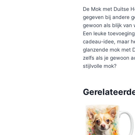
De Mok met Duitse He
gegeven bij andere g
gewoon als blijk van
Een leuke toevoeging 
cadeau-idee, maar he
glanzende mok met Du
zelfs als je gewoon a
stijlvolle mok?
Gerelateerd