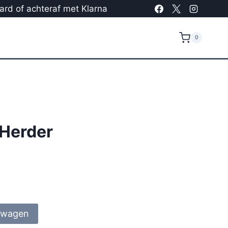
card of achteraf met Klarna
0
 Herder
lwagen