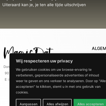
Uiteraard kan je, je ten alle tijde uitschrijven
ALGE
Con
Wij respecteren uw privacy
Lev
Doniaweg 9
We gebruiken cookies om uw browse-ervaring te
Lev
9074 AE Hallum
verbeteren, gepersonaliseerde advertenties of inhoud
gebr
E: info@magicdat.nl
weer te geven en ons verkeer te analyseren. Door op "Alle
Ver
accepteren" te klikken, stemt u in met ons gebruik van
Priv
cookies.
Ove
Aanpassen
Alles afwijzen
Alles accepteren