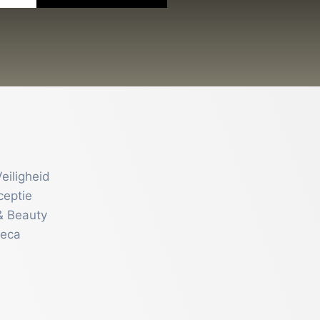
eiligheid
ceptie
& Beauty
reca