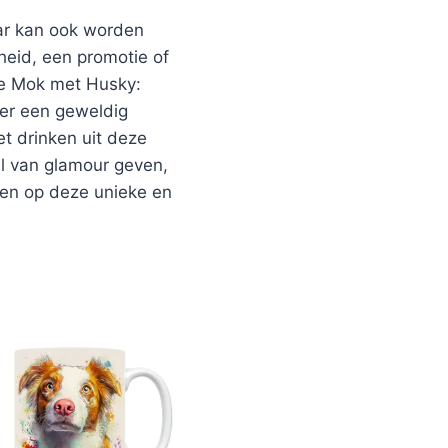
aar kan ook worden
heid, een promotie of
De Mok met Husky:
der een geweldig
t drinken uit deze
el van glamour geven,
eren op deze unieke en