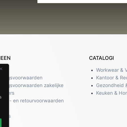
MEEN
CATALOGI
tact
Workwear & V
eringsvoorwaarden
Kantoor & Re
eringsvoorwaarden zakelijke
Gezondheid 
uikers
Keuken & Ho
s
zend- en retourvoorwaarden
acy
r ons