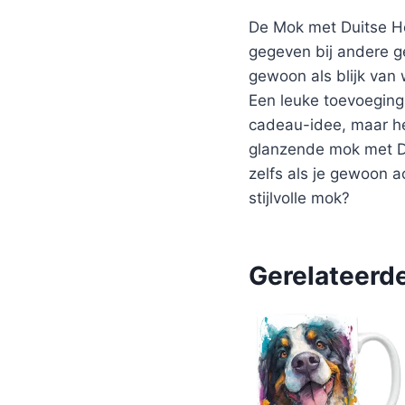
De Mok met Duitse He
gegeven bij andere g
gewoon als blijk van
Een leuke toevoeging 
cadeau-idee, maar he
glanzende mok met Du
zelfs als je gewoon a
stijlvolle mok?
Gerelateerd