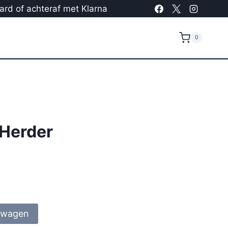
card of achteraf met Klarna
0
 Herder
lwagen