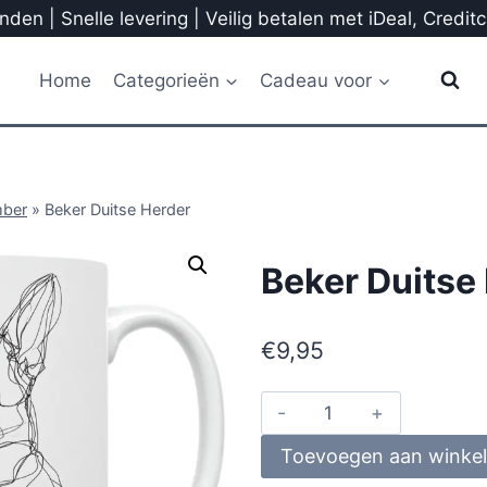
den | Snelle levering | Veilig betalen met iDeal, Credit
Home
Categorieën
Cadeau voor
mber
»
Beker Duitse Herder
Beker Duitse
€
9,95
Toevoegen aan winke