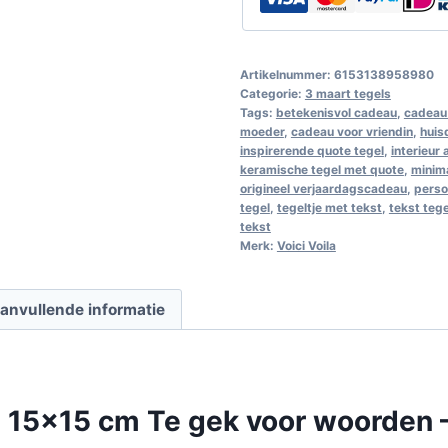
Artikelnummer:
6153138958980
Categorie:
3 maart tegels
Tags:
betekenisvol cadeau
,
cadeau 
moeder
,
cadeau voor vriendin
,
huis
inspirerende quote tegel
,
interieur
keramische tegel met quote
,
minim
origineel verjaardagscadeau
,
perso
tegel
,
tegeltje met tekst
,
tekst teg
tekst
Merk:
Voici Voila
anvullende informatie
 15×15 cm Te gek voor woorden –