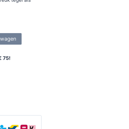
lwagen
€ 75!