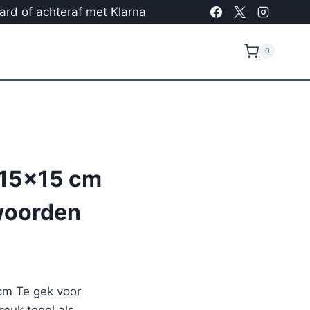
card of achteraf met Klarna
0
 15×15 cm
woorden
 cm Te gek voor
euk tegel als