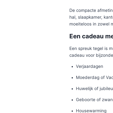
De compacte afmeting
hal, slaapkamer, kant
moeiteloos in zowel m
Een cadeau me
Een spreuk tegel is m
cadeau voor bijzond
Verjaardagen
Moederdag of Va
Huwelijk of jubile
Geboorte of zwan
Housewarming