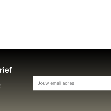
rief
.