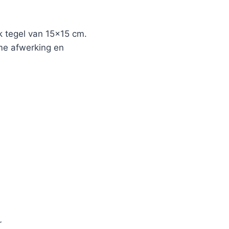
 tegel van 15×15 cm.
ame afwerking en
r