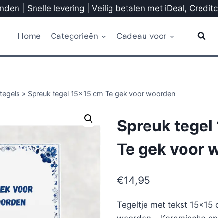
den | Snelle levering | Veilig betalen met iDeal, Credit
Home
Categorieën
Cadeau voor
tegels
»
Spreuk tegel 15×15 cm Te gek voor woorden
Spreuk tegel
Te gek voor 
€
14,95
Tegeltje met tekst 15×15
woorden – Keramische spr