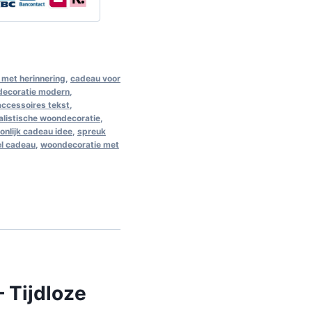
met herinnering
,
cadeau voor
decoratie modern
,
 accessoires tekst
,
alistische woondecoratie
,
onlijk cadeau idee
,
spreuk
el cadeau
,
woondecoratie met
 Tijdloze