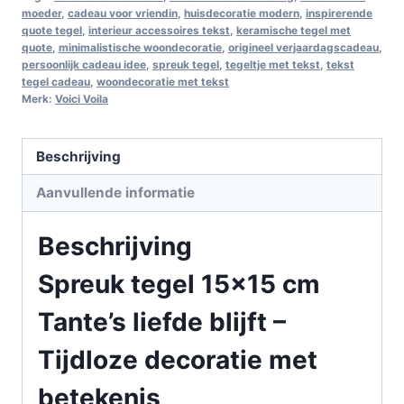
moeder
,
cadeau voor vriendin
,
huisdecoratie modern
,
inspirerende
quote tegel
,
interieur accessoires tekst
,
keramische tegel met
quote
,
minimalistische woondecoratie
,
origineel verjaardagscadeau
,
persoonlijk cadeau idee
,
spreuk tegel
,
tegeltje met tekst
,
tekst
tegel cadeau
,
woondecoratie met tekst
Merk:
Voici Voila
Beschrijving
Aanvullende informatie
Beschrijving
Spreuk tegel 15×15 cm
Tante’s liefde blijft –
Tijdloze decoratie met
betekenis