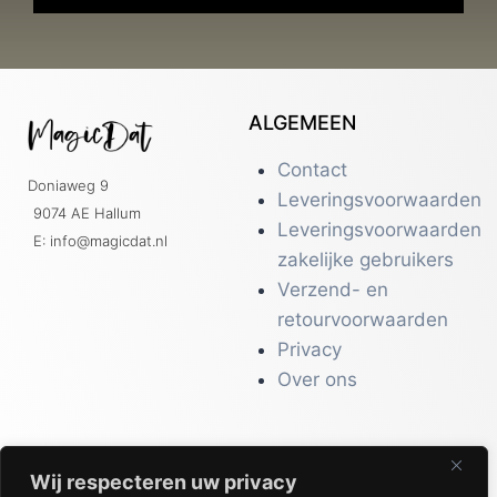
ALGEMEEN
Contact
Doniaweg 9
Leveringsvoorwaarden
9074 AE Hallum
Leveringsvoorwaarden
E: info@magicdat.nl
zakelijke gebruikers
Verzend- en
retourvoorwaarden
Privacy
Over ons
Wij respecteren uw privacy
CATALOGI