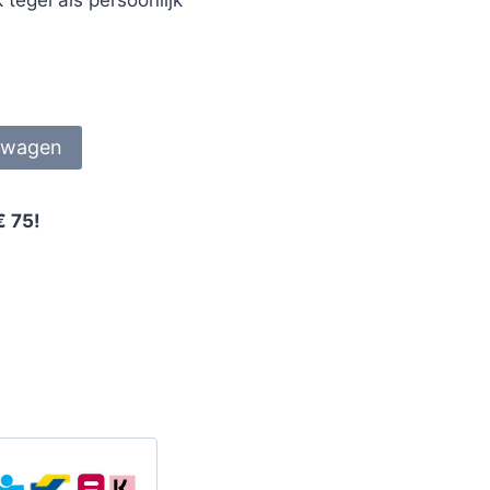
lwagen
€ 75!