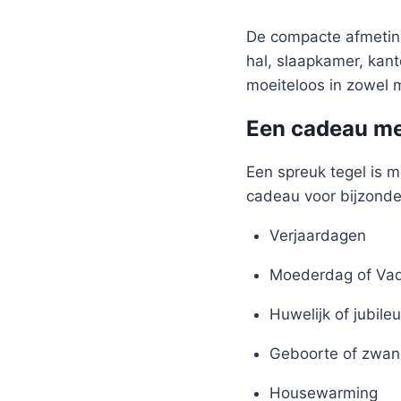
De compacte afmeting
hal, slaapkamer, kant
moeiteloos in zowel m
Een cadeau me
Een spreuk tegel is m
cadeau voor bijzond
Verjaardagen
Moederdag of Va
Huwelijk of jubile
Geboorte of zwan
Housewarming