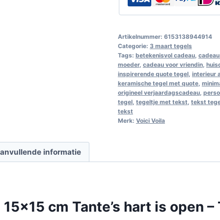
Artikelnummer:
6153138944914
Categorie:
3 maart tegels
Tags:
betekenisvol cadeau
,
cadeau 
moeder
,
cadeau voor vriendin
,
huis
inspirerende quote tegel
,
interieur
keramische tegel met quote
,
minim
origineel verjaardagscadeau
,
perso
tegel
,
tegeltje met tekst
,
tekst teg
tekst
Merk:
Voici Voila
anvullende informatie
 15×15 cm Tante’s hart is open – 