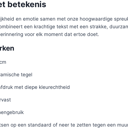
et betekenis
lijkheid en emotie samen met onze hoogwaardige spreuk
 combineert een krachtige tekst met een strakke, duurz
herinnering voor elk moment dat ertoe doet.
rken
 cm
amische tegel
afdruk met diepe kleurechtheid
rvast
nengebruik
tsen op een standaard of neer te zetten tegen een muu