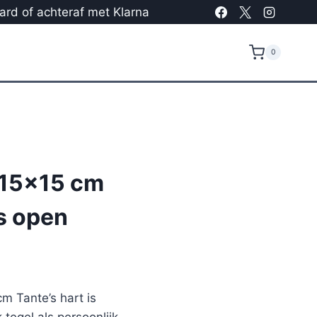
card of achteraf met Klarna
0
 15×15 cm
is open
m Tante’s hart is
tegel als persoonlijk