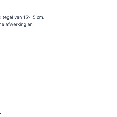
 tegel van 15×15 cm.
ame afwerking en
r