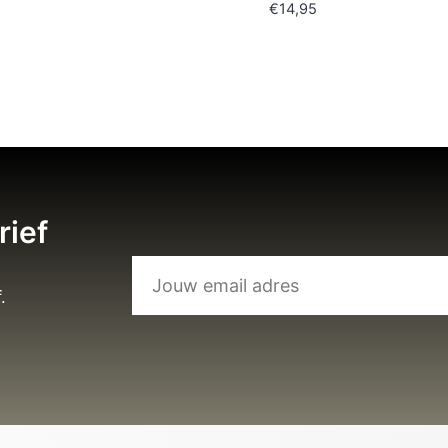
€
14,95
rief
.