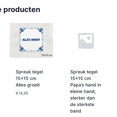
e producten
Spreuk tegel
Spreuk tegel
15×15 cm
15×15 cm
Alles groeit
Papa’s hand in
kleine hand,
€
14,95
sterker dan
de sterkste
band