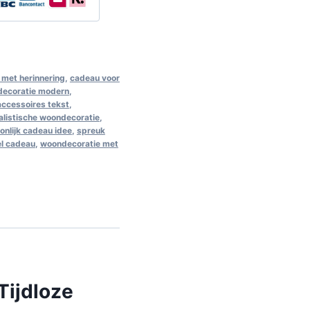
met herinnering
,
cadeau voor
decoratie modern
,
 accessoires tekst
,
alistische woondecoratie
,
onlijk cadeau idee
,
spreuk
el cadeau
,
woondecoratie met
Tijdloze