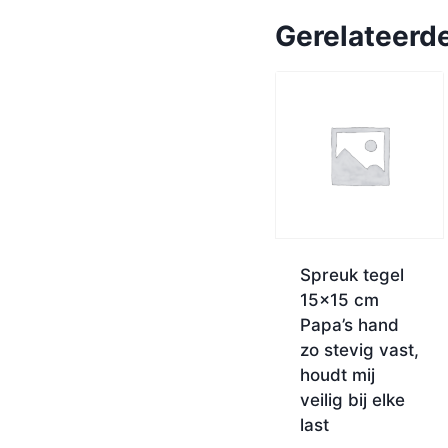
Gerelateerd
Spreuk tegel
15×15 cm
Papa’s hand
zo stevig vast,
houdt mij
veilig bij elke
last