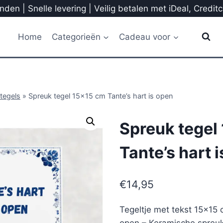
den | Snelle levering | Veilig betalen met iDeal, Credit
Home
Categorieën
Cadeau voor
tegels
»
Spreuk tegel 15×15 cm Tante’s hart is open
Spreuk tegel
Tante’s hart 
€
14,95
Tegeltje met tekst 15×15 c
open – Keramische spreuk 