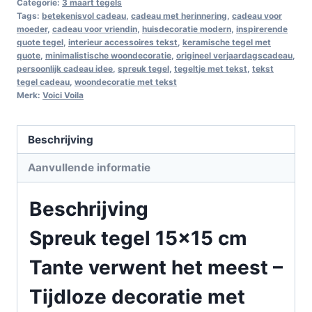
Categorie:
3 maart tegels
Tags:
betekenisvol cadeau
,
cadeau met herinnering
,
cadeau voor
moeder
,
cadeau voor vriendin
,
huisdecoratie modern
,
inspirerende
quote tegel
,
interieur accessoires tekst
,
keramische tegel met
quote
,
minimalistische woondecoratie
,
origineel verjaardagscadeau
,
persoonlijk cadeau idee
,
spreuk tegel
,
tegeltje met tekst
,
tekst
tegel cadeau
,
woondecoratie met tekst
Merk:
Voici Voila
Beschrijving
Aanvullende informatie
Beschrijving
Spreuk tegel 15×15 cm
Tante verwent het meest –
Tijdloze decoratie met