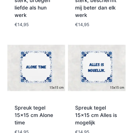
sterk, droegen
sterk, beschermt
liefde als hun
mij beter dan elk
werk
werk
€
14,95
€
14,95
Spreuk tegel
Spreuk tegel
15×15 cm Alone
15×15 cm Alles is
time
mogelijk
€
14,95
€
14,95