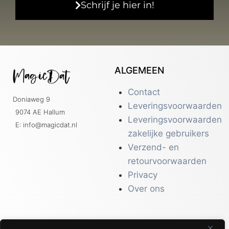
Schrijf je hier in!
ALGEMEEN
Contact
Doniaweg 9
Leveringsvoorwaarden
9074 AE Hallum
Leveringsvoorwaarden
E: info@magicdat.nl
zakelijke gebruikers
Verzend- en
retourvoorwaarden
Privacy
Over ons