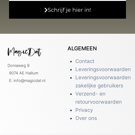
Schrijf je hier in!
ALGEMEEN
Contact
Doniaweg 9
Leveringsvoorwaarden
9074 AE Hallum
Leveringsvoorwaarden
E: info@magicdat.nl
zakelijke gebruikers
Verzend- en
retourvoorwaarden
Privacy
Over ons