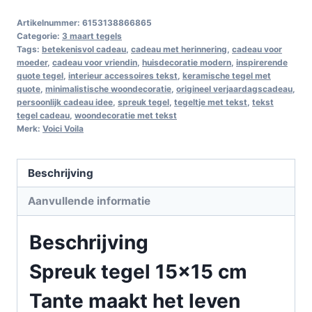
Artikelnummer:
6153138866865
Categorie:
3 maart tegels
Tags:
betekenisvol cadeau
,
cadeau met herinnering
,
cadeau voor
moeder
,
cadeau voor vriendin
,
huisdecoratie modern
,
inspirerende
quote tegel
,
interieur accessoires tekst
,
keramische tegel met
quote
,
minimalistische woondecoratie
,
origineel verjaardagscadeau
,
persoonlijk cadeau idee
,
spreuk tegel
,
tegeltje met tekst
,
tekst
tegel cadeau
,
woondecoratie met tekst
Merk:
Voici Voila
Beschrijving
Aanvullende informatie
Beschrijving
Spreuk tegel 15×15 cm
Tante maakt het leven