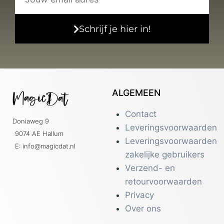
Schrijf je hier in!
ALGEMEEN
Contact
Doniaweg 9
Leveringsvoorwaarden
9074 AE Hallum
Leveringsvoorwaarden
E: info@magicdat.nl
zakelijke gebruikers
Verzend- en
retourvoorwaarden
Privacy
Over ons