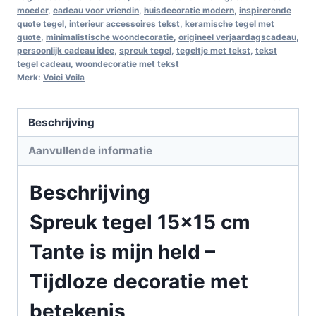
moeder
,
cadeau voor vriendin
,
huisdecoratie modern
,
inspirerende
quote tegel
,
interieur accessoires tekst
,
keramische tegel met
quote
,
minimalistische woondecoratie
,
origineel verjaardagscadeau
,
persoonlijk cadeau idee
,
spreuk tegel
,
tegeltje met tekst
,
tekst
tegel cadeau
,
woondecoratie met tekst
Merk:
Voici Voila
Beschrijving
Aanvullende informatie
Beschrijving
Spreuk tegel 15×15 cm
Tante is mijn held –
Tijdloze decoratie met
betekenis