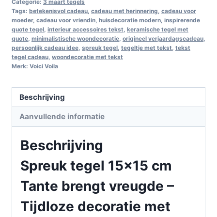
Categorie:
3 maart tegels
Tags:
betekenisvol cadeau
,
cadeau met herinnering
,
cadeau voor
moeder
,
cadeau voor vriendin
,
huisdecoratie modern
,
inspirerende
quote tegel
,
interieur accessoires tekst
,
keramische tegel met
quote
,
minimalistische woondecoratie
,
origineel verjaardagscadeau
,
persoonlijk cadeau idee
,
spreuk tegel
,
tegeltje met tekst
,
tekst
tegel cadeau
,
woondecoratie met tekst
Merk:
Voici Voila
Beschrijving
Aanvullende informatie
Beschrijving
Spreuk tegel 15×15 cm
Tante brengt vreugde –
Tijdloze decoratie met