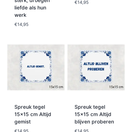
sterk, droegen
€
14,95
liefde als hun
werk
€
14,95
Spreuk tegel
Spreuk tegel
15×15 cm Altijd
15×15 cm Altijd
gemist
blijven proberen
€
14,95
€
14,95