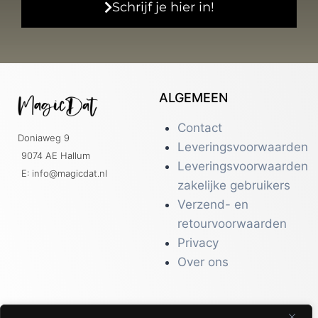
Schrijf je hier in!
ALGEMEEN
Contact
Doniaweg 9
Leveringsvoorwaarden
9074 AE Hallum
Leveringsvoorwaarden
E: info@magicdat.nl
zakelijke gebruikers
Verzend- en
retourvoorwaarden
Privacy
Over ons