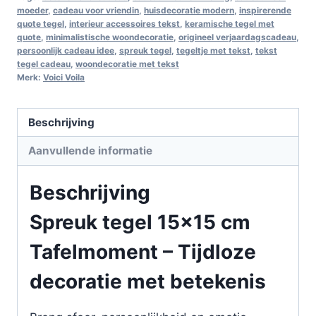
moeder
,
cadeau voor vriendin
,
huisdecoratie modern
,
inspirerende
quote tegel
,
interieur accessoires tekst
,
keramische tegel met
quote
,
minimalistische woondecoratie
,
origineel verjaardagscadeau
,
persoonlijk cadeau idee
,
spreuk tegel
,
tegeltje met tekst
,
tekst
tegel cadeau
,
woondecoratie met tekst
Merk:
Voici Voila
Beschrijving
Aanvullende informatie
Beschrijving
Spreuk tegel 15×15 cm
Tafelmoment – Tijdloze
decoratie met betekenis