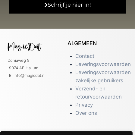
Schrijf je hier in!
ALGEMEEN
Contact
Doniaweg 9
Leveringsvoorwaarden
9074 AE Hallum
Leveringsvoorwaarden
E: info@magicdat.nl
zakelijke gebruikers
Verzend- en
retourvoorwaarden
Privacy
Over ons