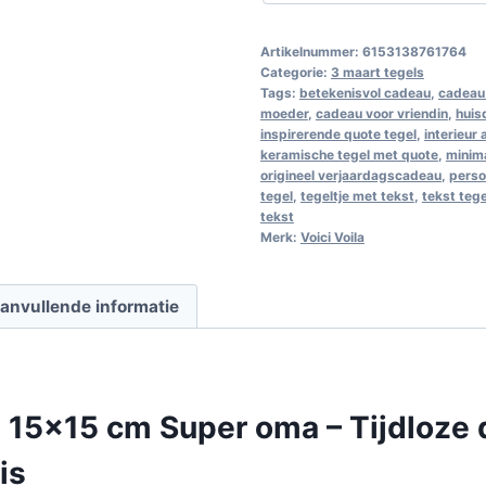
Artikelnummer:
6153138761764
Categorie:
3 maart tegels
Tags:
betekenisvol cadeau
,
cadeau 
moeder
,
cadeau voor vriendin
,
huis
inspirerende quote tegel
,
interieur
keramische tegel met quote
,
minim
origineel verjaardagscadeau
,
perso
tegel
,
tegeltje met tekst
,
tekst teg
tekst
Merk:
Voici Voila
anvullende informatie
 15×15 cm Super oma – Tijdloze 
is