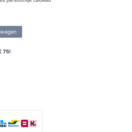
lwagen
€ 75!