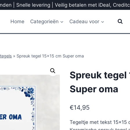
den | Snelle levering | Veilig betalen met iDeal, Credit
Home
Categorieën
Cadeau voor
tegels
»
Spreuk tegel 15×15 cm Super oma
Spreuk tegel
Super oma
€
14,95
Tegeltje met tekst 15×15
Keramische spreuk tegel a