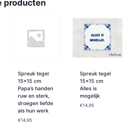
e producten
Spreuk tegel
Spreuk tegel
15×15 cm
15×15 cm
Papa’s handen
Alles is
ruw en sterk,
mogelijk
droegen liefde
€
14,95
als hun werk
€
14,95