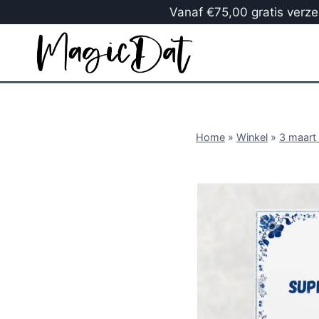
Vanaf €75,00 gratis verzen
Home
»
Winkel
»
3 maart 