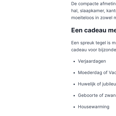
De compacte afmeting
hal, slaapkamer, kant
moeiteloos in zowel m
Een cadeau me
Een spreuk tegel is m
cadeau voor bijzond
Verjaardagen
Moederdag of Va
Huwelijk of jubile
Geboorte of zwan
Housewarming