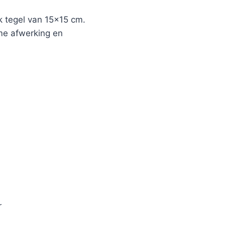
 tegel van 15×15 cm.
ame afwerking en
r