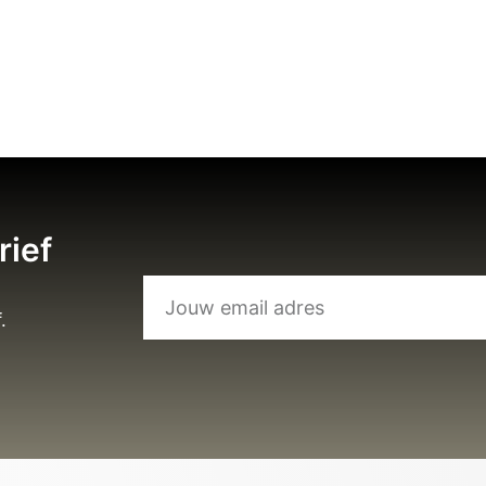
rief
.