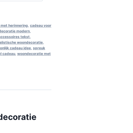
met herinnering
,
cadeau voor
decoratie modern
,
 accessoires tekst
,
alistische woondecoratie
,
onlijk cadeau idee
,
spreuk
el cadeau
,
woondecoratie met
decoratie