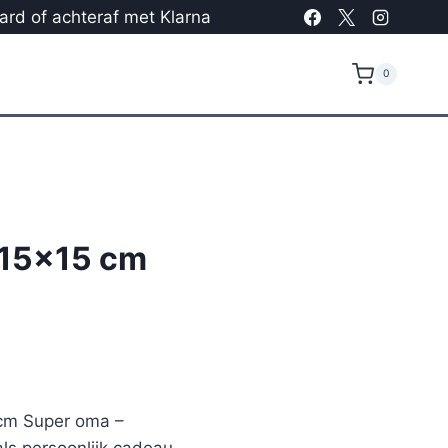
card of achteraf met Klarna
0
 15×15 cm
 cm Super oma –
ls persoonlijk cadeau