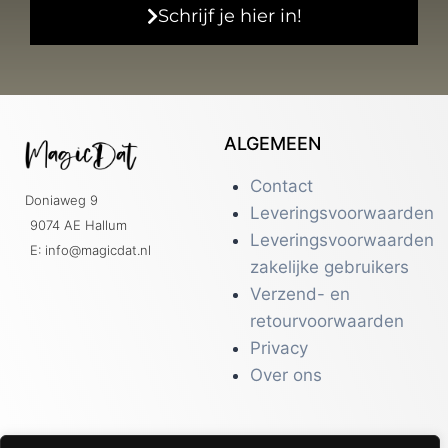
Schrijf je hier in!
ALGEMEEN
Contact
Doniaweg 9
Leveringsvoorwaarden
9074 AE Hallum
Leveringsvoorwaarden
E: info@magicdat.nl
zakelijke gebruikers
Verzend- en
retourvoorwaarden
Privacy
Over ons