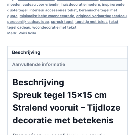
moeder
,
cadeau voor vriendin
,
huisdecoratie modern
,
inspirerende
quote tegel
,
interieur accessoires tekst
,
keramische tegel met
quote
,
minimalistische woondecoratie
,
origineel verjaardagscadeau
,
persoonlijk cadeau idee
,
spreuk tegel
,
tegeltje met tekst
,
tekst
tegel cadeau
,
woondecoratie met tekst
Merk:
Voici Voila
Beschrijving
Aanvullende informatie
Beschrijving
Spreuk tegel 15×15 cm
Stralend vooruit – Tijdloze
decoratie met betekenis