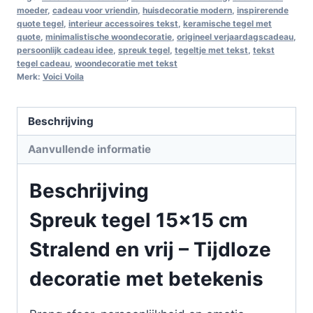
moeder
,
cadeau voor vriendin
,
huisdecoratie modern
,
inspirerende
quote tegel
,
interieur accessoires tekst
,
keramische tegel met
quote
,
minimalistische woondecoratie
,
origineel verjaardagscadeau
,
persoonlijk cadeau idee
,
spreuk tegel
,
tegeltje met tekst
,
tekst
tegel cadeau
,
woondecoratie met tekst
Merk:
Voici Voila
Beschrijving
Aanvullende informatie
Beschrijving
Spreuk tegel 15×15 cm
Stralend en vrij – Tijdloze
decoratie met betekenis