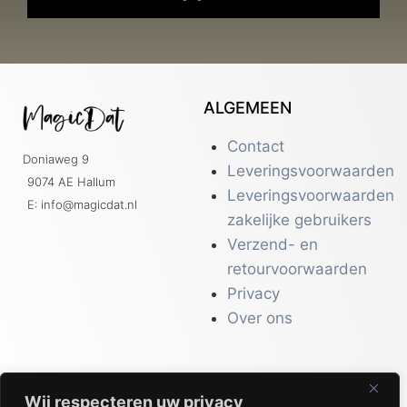
ALGEMEEN
Contact
Doniaweg 9
Leveringsvoorwaarden
9074 AE Hallum
Leveringsvoorwaarden
E: info@magicdat.nl
zakelijke gebruikers
Verzend- en
retourvoorwaarden
Privacy
Over ons
Wij respecteren uw privacy