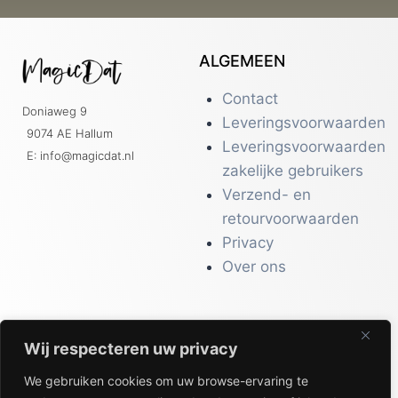
ALGEMEEN
Contact
Doniaweg 9
Leveringsvoorwaarden
9074 AE Hallum
Leveringsvoorwaarden
E: info@magicdat.nl
zakelijke gebruikers
Verzend- en
retourvoorwaarden
Privacy
Over ons
Wij respecteren uw privacy
CATALOGI
We gebruiken cookies om uw browse-ervaring te
Workwear &