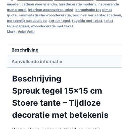
moeder
,
cadeau voor vriendin
,
huisdecoratie modern
,
inspirerende
quote tegel
,
interieur accessoires tekst
,
keramische tegel met
quote
,
minimalistische woondecoratie
,
origineel verjaardagscadeau
,
persoonlijk cadeau idee
,
spreuk tegel
,
tegeltje met tekst
,
tekst
tegel cadeau
,
woondecoratie met tekst
Merk:
Voici Voila
Beschrijving
Aanvullende informatie
Beschrijving
Spreuk tegel 15×15 cm
Stoere tante – Tijdloze
decoratie met betekenis