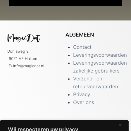
ALGEMEEN
Contact
Doniaweg 9
Leveringsvoorwaarden
9074 AE Hallum
Leveringsvoorwaarden
E: info@magicdat.nl
zakelijke gebruikers
Verzend- en
retourvoorwaarden
Privacy
Over ons
Wij respecteren uw privacy