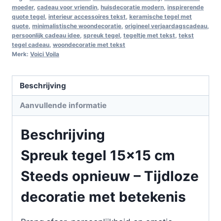
moeder
,
cadeau voor vriendin
,
huisdecoratie modern
,
inspirerende
quote tegel
,
interieur accessoires tekst
,
keramische tegel met
quote
,
minimalistische woondecoratie
,
origineel verjaardagscadeau
,
persoonlijk cadeau idee
,
spreuk tegel
,
tegeltje met tekst
,
tekst
tegel cadeau
,
woondecoratie met tekst
Merk:
Voici Voila
Beschrijving
Aanvullende informatie
Beschrijving
Spreuk tegel 15×15 cm
Steeds opnieuw – Tijdloze
decoratie met betekenis