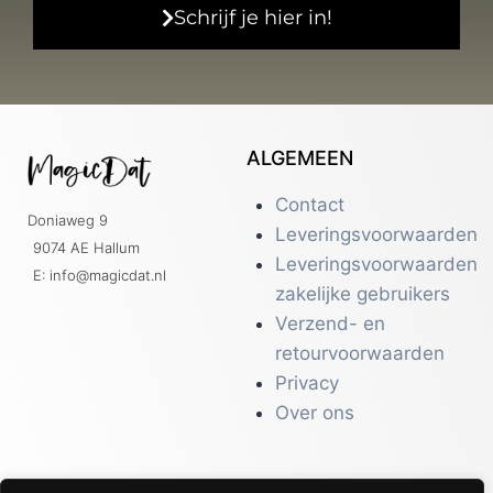
Schrijf je hier in!
ALGEMEEN
Contact
Doniaweg 9
Leveringsvoorwaarden
9074 AE Hallum
Leveringsvoorwaarden
E: info@magicdat.nl
zakelijke gebruikers
Verzend- en
retourvoorwaarden
Privacy
Over ons