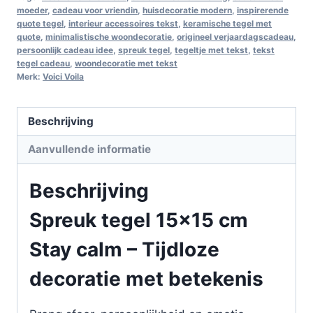
moeder
,
cadeau voor vriendin
,
huisdecoratie modern
,
inspirerende
quote tegel
,
interieur accessoires tekst
,
keramische tegel met
quote
,
minimalistische woondecoratie
,
origineel verjaardagscadeau
,
persoonlijk cadeau idee
,
spreuk tegel
,
tegeltje met tekst
,
tekst
tegel cadeau
,
woondecoratie met tekst
Merk:
Voici Voila
Beschrijving
Aanvullende informatie
Beschrijving
Spreuk tegel 15×15 cm
Stay calm – Tijdloze
decoratie met betekenis