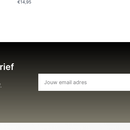
€
14,95
rief
.