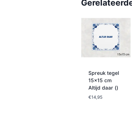
Gerelateerd
Spreuk tegel
15×15 cm
Altijd daar ()
€
14,95