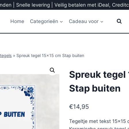
den | Snelle levering | Veilig betalen met iDeal, Credit
Home
Categorieën
Cadeau voor
tegels
»
Spreuk tegel 15×15 cm Stap buiten
Spreuk tegel
Stap buiten
€
14,95
Tegeltje met tekst 15×15 
Keramische spreuk tegel a