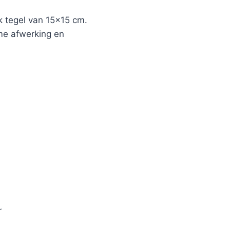
 tegel van 15×15 cm.
ame afwerking en
r