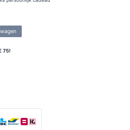
lwagen
€ 75!