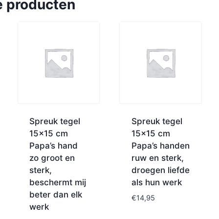
e producten
Spreuk tegel
Spreuk tegel
15×15 cm
15×15 cm
Papa’s hand
Papa’s handen
zo groot en
ruw en sterk,
sterk,
droegen liefde
beschermt mij
als hun werk
beter dan elk
€
14,95
werk