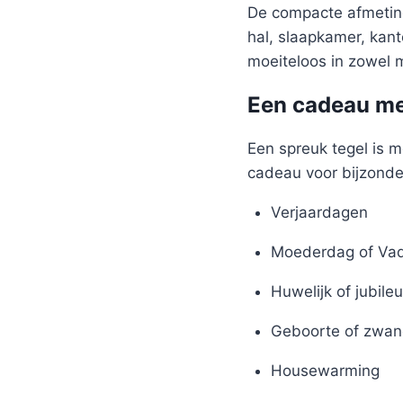
De compacte afmeting
hal, slaapkamer, kant
moeiteloos in zowel m
Een cadeau me
Een spreuk tegel is m
cadeau voor bijzond
Verjaardagen
Moederdag of Va
Huwelijk of jubile
Geboorte of zwan
Housewarming