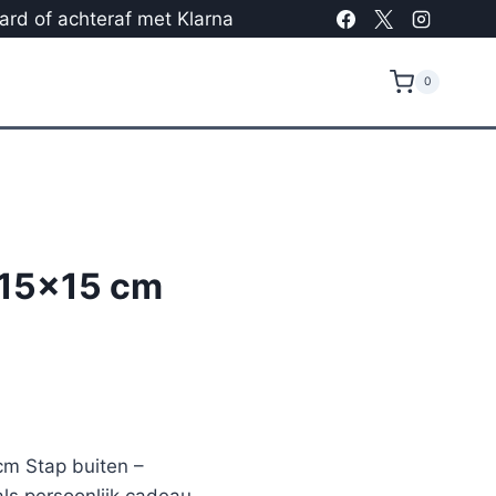
card of achteraf met Klarna
0
 15×15 cm
cm Stap buiten –
ls persoonlijk cadeau