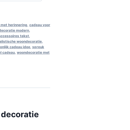
met herinnering
,
cadeau voor
decoratie modern
,
 accessoires tekst
,
alistische woondecoratie
,
onlijk cadeau idee
,
spreuk
el cadeau
,
woondecoratie met
 decoratie