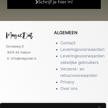
Schrijf je hier in!
ALGEMEEN
Contact
Doniaweg 9
Leveringsvoorwaarden
9074 AE Hallum
Leveringsvoorwaarden
E: info@magicdat.nl
zakelijke gebruikers
Verzend- en
retourvoorwaarden
Privacy
Over ons