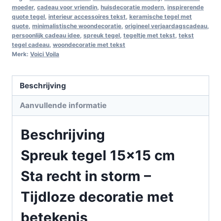
moeder
,
cadeau voor vriendin
,
huisdecoratie modern
,
inspirerende
quote tegel
,
interieur accessoires tekst
,
keramische tegel met
quote
,
minimalistische woondecoratie
,
origineel verjaardagscadeau
,
persoonlijk cadeau idee
,
spreuk tegel
,
tegeltje met tekst
,
tekst
tegel cadeau
,
woondecoratie met tekst
Merk:
Voici Voila
Beschrijving
Aanvullende informatie
Beschrijving
Spreuk tegel 15×15 cm
Sta recht in storm –
Tijdloze decoratie met
betekenis