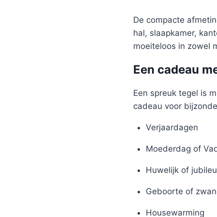
De compacte afmeting
hal, slaapkamer, kant
moeiteloos in zowel m
Een cadeau me
Een spreuk tegel is m
cadeau voor bijzond
Verjaardagen
Moederdag of Va
Huwelijk of jubile
Geboorte of zwan
Housewarming