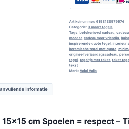
Artikelnummer:
6153138579574
Categorie:
3 maart tegels
Tags:
betekenisvol cadeau
,
cadeau 
moeder
,
cadeau voor vriendin
,
huis
inspirerende quote tegel
,
interieur
keramische tegel met quote
,
minim
origineel verjaardagscadeau
,
perso
tegel
,
tegeltje met tekst
,
tekst teg
tekst
Merk:
Voici Voila
anvullende informatie
 15×15 cm Spoelen = respect – T