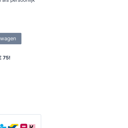
lwagen
€ 75!