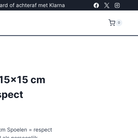
card of achteraf met Klarna
0
 15×15 cm
spect
 cm Spoelen = respect
 als persoonlijk