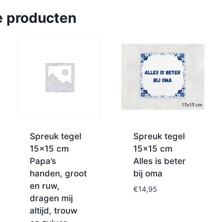
e producten
Spreuk tegel
Spreuk tegel
15×15 cm
15×15 cm
Papa’s
Alles is beter
handen, groot
bij oma
en ruw,
€
14,95
dragen mij
altijd, trouw