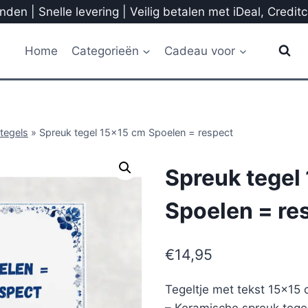
den | Snelle levering | Veilig betalen met iDeal, Credit
Home
Categorieën
Cadeau voor
tegels
»
Spreuk tegel 15×15 cm Spoelen = respect
Spreuk tegel
Spoelen = re
€
14,95
Tegeltje met tekst 15×15
– Keramische spreuk tegel