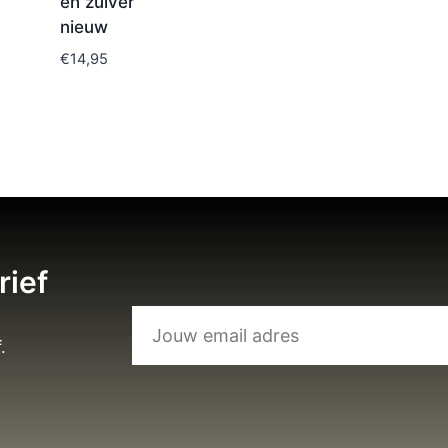
en zuiver
nieuw
€
14,95
rief
.