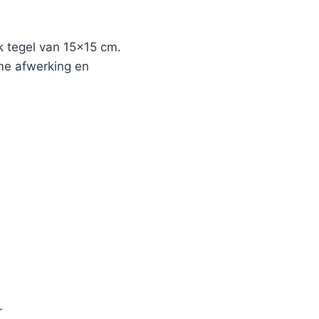
 tegel van 15×15 cm.
ame afwerking en
r