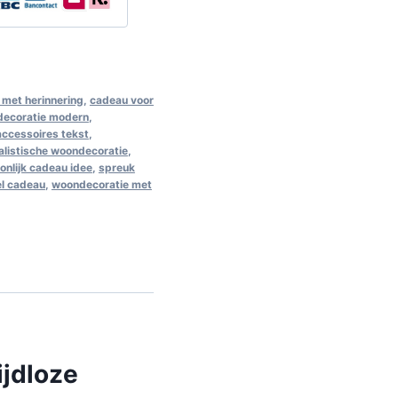
met herinnering
,
cadeau voor
decoratie modern
,
 accessoires tekst
,
alistische woondecoratie
,
onlijk cadeau idee
,
spreuk
el cadeau
,
woondecoratie met
ijdloze