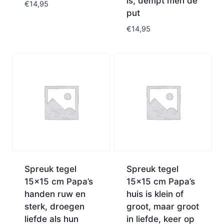
is, dempt men de
€
14,95
put
€
14,95
Spreuk tegel
Spreuk tegel
15×15 cm Papa’s
15×15 cm Papa’s
handen ruw en
huis is klein of
sterk, droegen
groot, maar groot
liefde als hun
in liefde, keer op