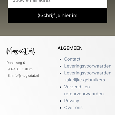
Schrijf je hier in!
ALGEMEEN
Contact
Doniaweg 9
Leveringsvoorwaarden
9074 AE Hallum
Leveringsvoorwaarden
E: info@magicdat.nl
zakelijke gebruikers
Verzend- en
retourvoorwaarden
Privacy
Over ons