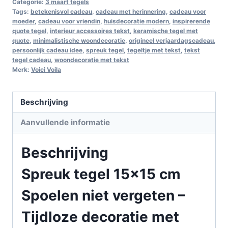
Categorie:
3 maart tegels
Tags:
betekenisvol cadeau
,
cadeau met herinnering
,
cadeau voor
moeder
,
cadeau voor vriendin
,
huisdecoratie modern
,
inspirerende
quote tegel
,
interieur accessoires tekst
,
keramische tegel met
quote
,
minimalistische woondecoratie
,
origineel verjaardagscadeau
,
persoonlijk cadeau idee
,
spreuk tegel
,
tegeltje met tekst
,
tekst
tegel cadeau
,
woondecoratie met tekst
Merk:
Voici Voila
Beschrijving
Aanvullende informatie
Beschrijving
Spreuk tegel 15×15 cm
Spoelen niet vergeten –
Tijdloze decoratie met