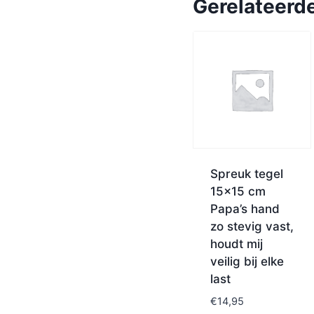
Gerelateerd
Spreuk tegel
15×15 cm
Papa’s hand
zo stevig vast,
houdt mij
veilig bij elke
last
€
14,95