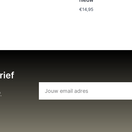
nieuw
€
14,95
rief
.