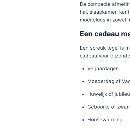
De compacte afmeting
hal, slaapkamer, kant
moeiteloos in zowel m
Een cadeau me
Een spreuk tegel is m
cadeau voor bijzond
Verjaardagen
Moederdag of Va
Huwelijk of jubile
Geboorte of zwan
Housewarming