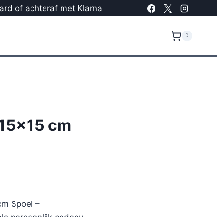
card of achteraf met Klarna
0
 15×15 cm
cm Spoel –
ls persoonlijk cadeau