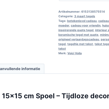
Artikelnummer:
6153138575514
Categorie:
3 maart tegels
Tags:
betekenisvol cadeau
,
cadeau 
moeder
,
cadeau voor vriendin
,
huis
inspirerende quote tegel
,
interieur
keramische tegel met quote
,
minim
origineel verjaardagscadeau
,
perso
tegel
,
tegeltje met tekst
,
tekst teg
tekst
Merk:
Voici Voila
anvullende informatie
 15×15 cm Spoel – Tijdloze deco