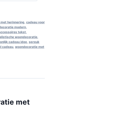
met herinnering
,
cadeau voor
decoratie modern
,
 accessoires tekst
,
alistische woondecoratie
,
onlijk cadeau idee
,
spreuk
el cadeau
,
woondecoratie met
ratie met