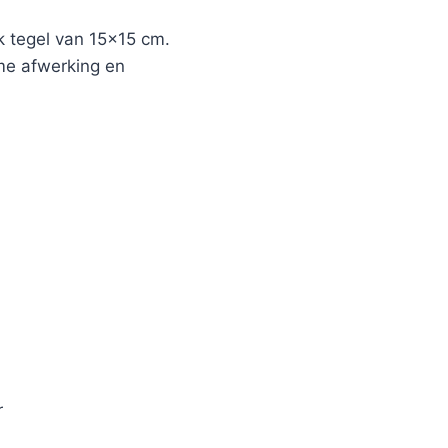
 tegel van 15×15 cm.
ame afwerking en
r