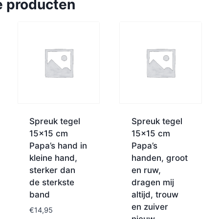
e producten
Spreuk tegel
Spreuk tegel
15×15 cm
15×15 cm
Papa’s hand in
Papa’s
kleine hand,
handen, groot
sterker dan
en ruw,
de sterkste
dragen mij
band
altijd, trouw
en zuiver
€
14,95