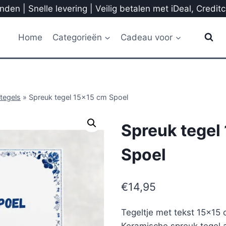
den | Snelle levering | Veilig betalen met iDeal, Credit
Home
Categorieën
Cadeau voor
tegels
»
Spreuk tegel 15×15 cm Spoel
Spreuk tegel
Spoel
€
14,95
Tegeltje met tekst 15×15 
Keramische spreuk tegel a