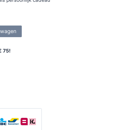
lwagen
€ 75!