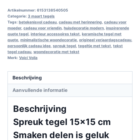
Artikelnummer:
6153138540505
Categorie:
3 maart tegels
Tags:
betekenisvol cadeau
,
cadeau met herinnering
,
cadeau voor
moeder
,
cadeau voor vriendin
,
huisdecoratie modern
,
inspirerende
quote tegel
,
interieur accessoires tekst
,
keramische tegel met
quote
,
minimalistische woondecoratie
,
origineel verjaardagscadeau
,
persoonlijk cadeau idee
,
spreuk tegel
,
tegeltje met tekst
,
tekst
tegel cadeau
,
woondecoratie met tekst
Merk:
Voici Voila
Beschrijving
Aanvullende informatie
Beschrijving
Spreuk tegel 15×15 cm
Smaken delen is geluk