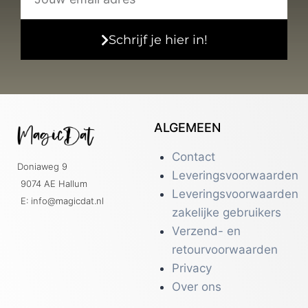
Schrijf je hier in!
ALGEMEEN
Contact
Doniaweg 9
Leveringsvoorwaarden
9074 AE Hallum
Leveringsvoorwaarden
E: info@magicdat.nl
zakelijke gebruikers
Verzend- en
retourvoorwaarden
Privacy
Over ons