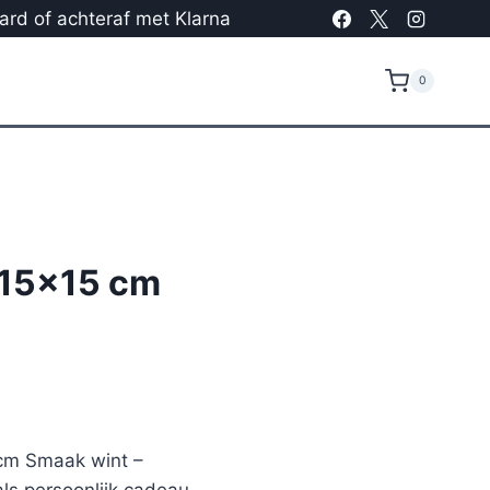
card of achteraf met Klarna
0
 15×15 cm
 cm Smaak wint –
ls persoonlijk cadeau