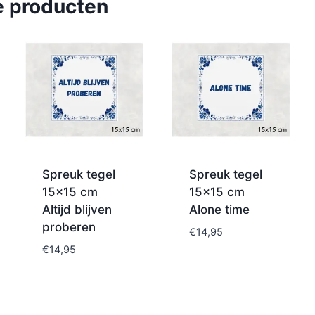
e producten
Spreuk tegel
Spreuk tegel
15×15 cm
15×15 cm
Altijd blijven
Alone time
proberen
€
14,95
€
14,95