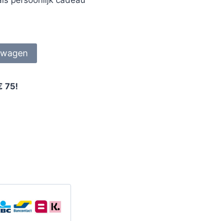
lwagen
€ 75!