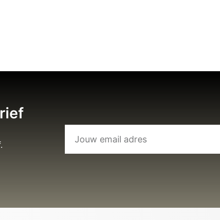
rief
.