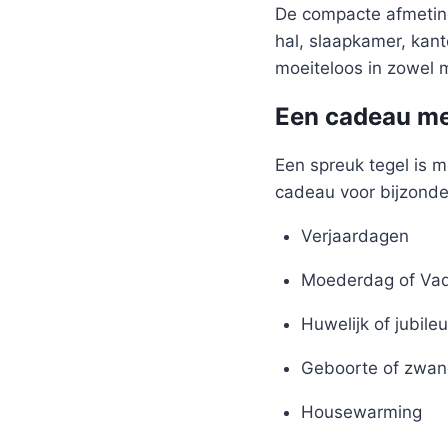
De compacte afmeting
hal, slaapkamer, kant
moeiteloos in zowel m
Een cadeau me
Een spreuk tegel is m
cadeau voor bijzond
Verjaardagen
Moederdag of Va
Huwelijk of jubile
Geboorte of zwan
Housewarming