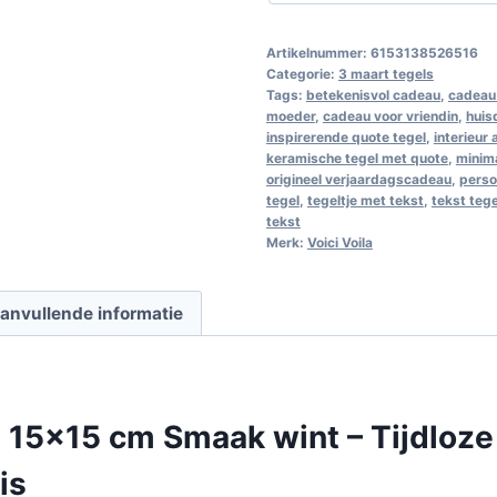
Artikelnummer:
6153138526516
Categorie:
3 maart tegels
Tags:
betekenisvol cadeau
,
cadeau 
moeder
,
cadeau voor vriendin
,
huis
inspirerende quote tegel
,
interieur
keramische tegel met quote
,
minim
origineel verjaardagscadeau
,
perso
tegel
,
tegeltje met tekst
,
tekst teg
tekst
Merk:
Voici Voila
anvullende informatie
 15×15 cm Smaak wint – Tijdloze
is