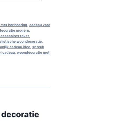
met herinnering
,
cadeau voor
decoratie modern
,
 accessoires tekst
,
alistische woondecoratie
,
onlijk cadeau idee
,
spreuk
el cadeau
,
woondecoratie met
 decoratie