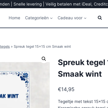
den | Snelle levering | Veilig betalen met iDeal, Credit
Home
Categorieën
Cadeau voor
tegels
»
Spreuk tegel 15×15 cm Smaak wint
Spreuk tegel
Smaak wint
€
14,95
Tegeltje met tekst 15×15
Keramische spreuk tegel a