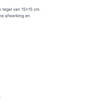
 tegel van 15×15 cm.
ame afwerking en
r