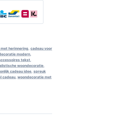
met herinnering
,
cadeau voor
decoratie modern
,
 accessoires tekst
,
alistische woondecoratie
,
onlijk cadeau idee
,
spreuk
el cadeau
,
woondecoratie met