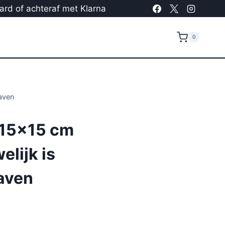
card of achteraf met Klarna
0
aven
 15×15 cm
lijk is
aven