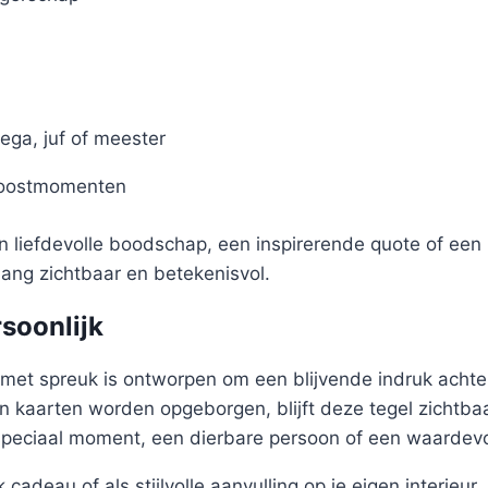
ega, juf of meester
roostmomenten
en liefdevolle boodschap, een inspirerende quote of een 
nlang zichtbaar en betekenisvol.
rsoonlijk
met spreuk is ontworpen om een blijvende indruk achter
 kaarten worden opgeborgen, blijft deze tegel zichtbaa
speciaal moment, een dierbare persoon of een waardev
 cadeau of als stijlvolle aanvulling op je eigen interieur.