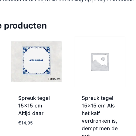
e producten
Spreuk tegel
Spreuk tegel
15×15 cm
15×15 cm Als
Altijd daar
het kalf
verdronken is,
€
14,95
dempt men de