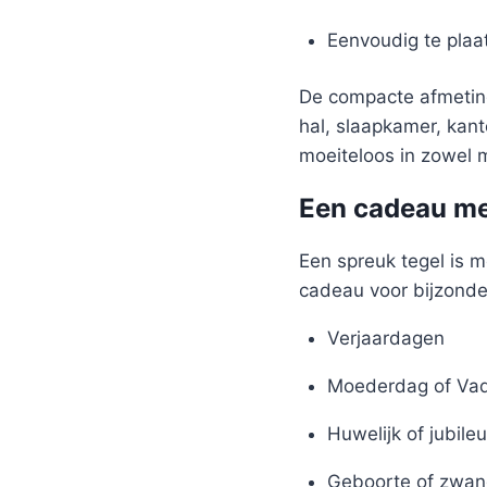
Eenvoudig te plaa
De compacte afmeting
hal, slaapkamer, kant
moeiteloos in zowel m
Een cadeau me
Een spreuk tegel is m
cadeau voor bijzond
Verjaardagen
Moederdag of Va
Huwelijk of jubile
Geboorte of zwan