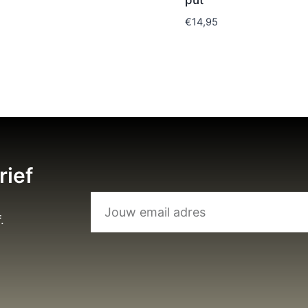
put
€
14,95
rief
.