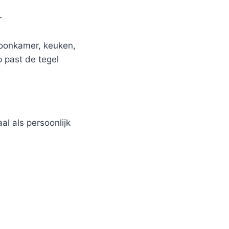
r
woonkamer, keuken,
p past de tegel
al als persoonlijk