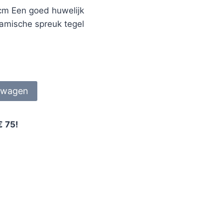
 cm Een goed huwelijk
ramische spreuk tegel
lwagen
€ 75!