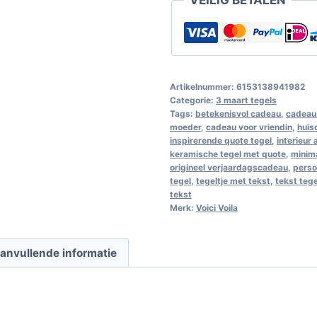
Artikelnummer:
6153138941982
Categorie:
3 maart tegels
Tags:
betekenisvol cadeau
,
cadeau 
moeder
,
cadeau voor vriendin
,
huis
inspirerende quote tegel
,
interieur
keramische tegel met quote
,
minim
origineel verjaardagscadeau
,
perso
tegel
,
tegeltje met tekst
,
tekst teg
tekst
Merk:
Voici Voila
anvullende informatie