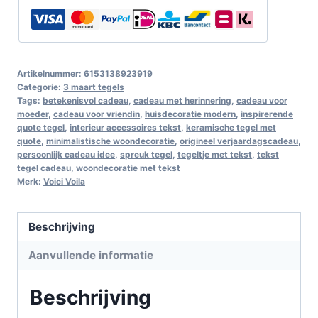
Artikelnummer:
6153138923919
Categorie:
3 maart tegels
Tags:
betekenisvol cadeau
,
cadeau met herinnering
,
cadeau voor
moeder
,
cadeau voor vriendin
,
huisdecoratie modern
,
inspirerende
quote tegel
,
interieur accessoires tekst
,
keramische tegel met
quote
,
minimalistische woondecoratie
,
origineel verjaardagscadeau
,
persoonlijk cadeau idee
,
spreuk tegel
,
tegeltje met tekst
,
tekst
tegel cadeau
,
woondecoratie met tekst
Merk:
Voici Voila
Beschrijving
Aanvullende informatie
Beschrijving