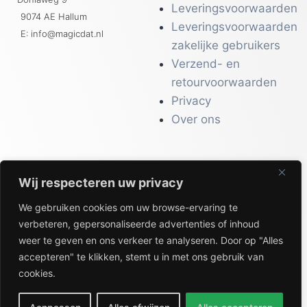
Leveringsvoorwaarden
9074 AE Hallum
Leveringsvoorwaarden
E: info@magicdat.nl
zakelijke gebruikers
Verzend- en
retourvoorwaarden
Privacy
Over ons
Wij respecteren uw privacy
CATALOGI
We gebruiken cookies om uw browse-ervaring te
Workwear &
verbeteren, gepersonaliseerde advertenties of inhoud
Veiligheid
weer te geven en ons verkeer te analyseren. Door op "Alles
Kantoor & Receptie
accepteren" te klikken, stemt u in met ons gebruik van
Gezondheid & Beauty
cookies.
Keuken & Horeca