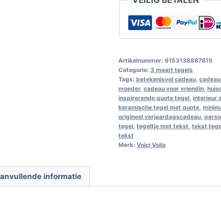
Artikelnummer:
6153138887815
Categorie:
3 maart tegels
Tags:
betekenisvol cadeau
,
cadeau 
moeder
,
cadeau voor vriendin
,
huis
inspirerende quote tegel
,
interieur
keramische tegel met quote
,
minim
origineel verjaardagscadeau
,
perso
tegel
,
tegeltje met tekst
,
tekst teg
tekst
Merk:
Voici Voila
anvullende informatie