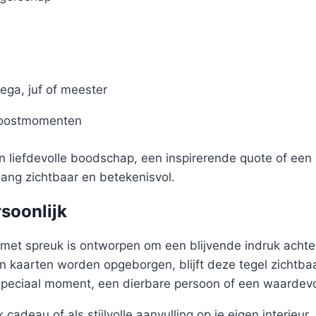
ega, juf of meester
roostmomenten
en liefdevolle boodschap, een inspirerende quote of een 
nlang zichtbaar en betekenisvol.
rsoonlijk
met spreuk is ontworpen om een blijvende indruk achter
 kaarten worden opgeborgen, blijft deze tegel zichtbaa
speciaal moment, een dierbare persoon of een waardev
 cadeau of als stijlvolle aanvulling op je eigen interieur.