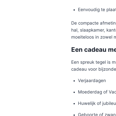
Eenvoudig te plaa
De compacte afmeting
hal, slaapkamer, kant
moeiteloos in zowel m
Een cadeau me
Een spreuk tegel is m
cadeau voor bijzond
Verjaardagen
Moederdag of Va
Huwelijk of jubile
Geboorte of zwan