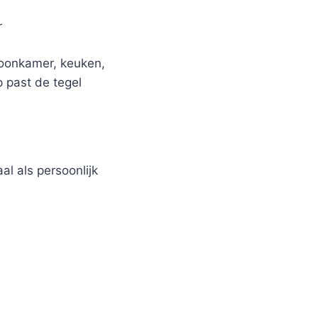
r
woonkamer, keuken,
p past de tegel
al als persoonlijk