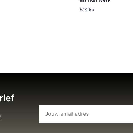
als hun werk
€
14,95
rief
.