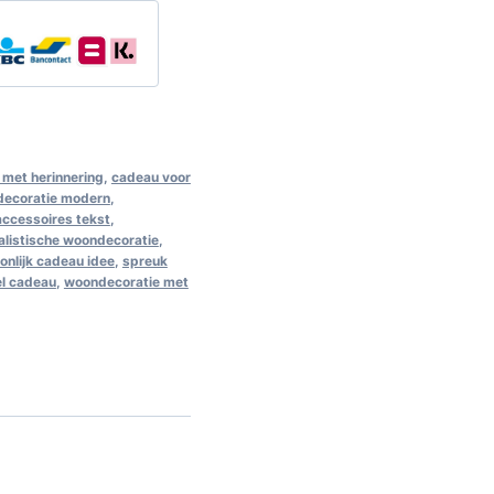
met herinnering
,
cadeau voor
decoratie modern
,
 accessoires tekst
,
alistische woondecoratie
,
onlijk cadeau idee
,
spreuk
el cadeau
,
woondecoratie met