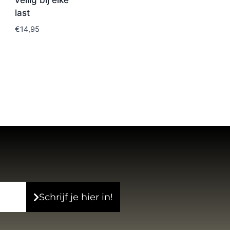
veilig bij elke
last
€
14,95
Schrijf je hier in!