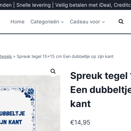
den | Snelle levering | Veilig betalen met iDeal, Credit
Home
Categorieën
Cadeau voor
tegels
»
Spreuk tegel 15×15 cm Een dubbeltje op zijn kant
Spreuk tegel
Een dubbeltje
kant
€
14,95