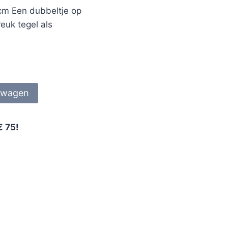
 cm Een dubbeltje op
euk tegel als
lwagen
€ 75!