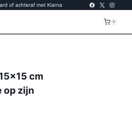
card of achteraf met Klarna
0
 15×15 cm
 op zijn