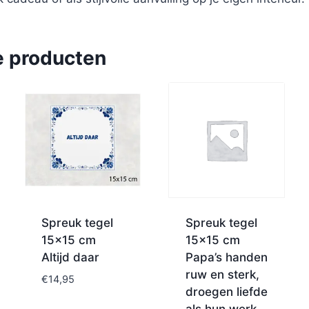
e producten
Spreuk tegel
Spreuk tegel
15×15 cm
15×15 cm
Altijd daar
Papa’s handen
ruw en sterk,
€
14,95
droegen liefde