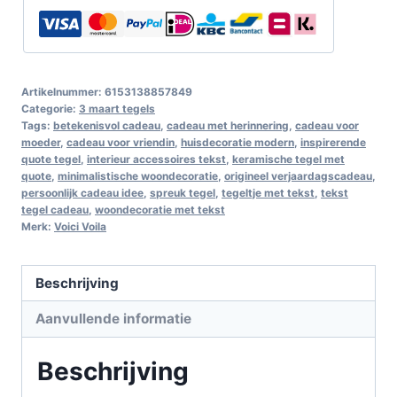
Artikelnummer:
6153138857849
Categorie:
3 maart tegels
Tags:
betekenisvol cadeau
,
cadeau met herinnering
,
cadeau voor
moeder
,
cadeau voor vriendin
,
huisdecoratie modern
,
inspirerende
quote tegel
,
interieur accessoires tekst
,
keramische tegel met
quote
,
minimalistische woondecoratie
,
origineel verjaardagscadeau
,
persoonlijk cadeau idee
,
spreuk tegel
,
tegeltje met tekst
,
tekst
tegel cadeau
,
woondecoratie met tekst
Merk:
Voici Voila
Beschrijving
Aanvullende informatie
Beschrijving