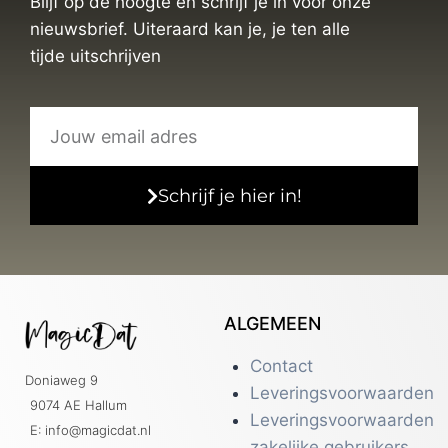
Blijf op de hoogte en schrijf je in voor onze
nieuwsbrief. Uiteraard kan je, je ten alle
tijde uitschrijven
Schrijf je hier in!
ALGEMEEN
Contact
Doniaweg 9
Leveringsvoorwaarden
9074 AE Hallum
Leveringsvoorwaarden
E: info@magicdat.nl
zakelijke gebruikers