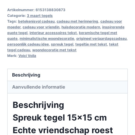
Artikelnummer:
6153138830873
Categorie:
3 maart tegels
Tags:
betekenisvol cadeau
,
cadeau met herinnering
,
cadeau voor
moeder
,
cadeau voor vriendin
,
huisdecoratie modern
,
inspirerende
quote tegel
,
interieur accessoires tekst
,
keramische tegel met
quote
,
minimalistische woondecoratie
,
origineel verjaardagscadeau
,
persoonlijk cadeau idee
,
spreuk tegel
,
tegeltje met tekst
,
tekst
tegel cadeau
,
woondecoratie met tekst
Merk:
Voici Voila
Beschrijving
Aanvullende informatie
Beschrijving
Spreuk tegel 15×15 cm
Echte vriendschap roest