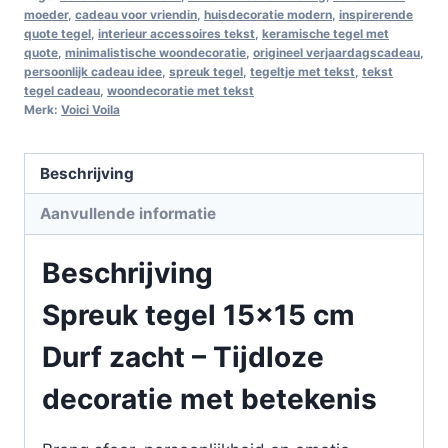
moeder
,
cadeau voor vriendin
,
huisdecoratie modern
,
inspirerende
quote tegel
,
interieur accessoires tekst
,
keramische tegel met
quote
,
minimalistische woondecoratie
,
origineel verjaardagscadeau
,
persoonlijk cadeau idee
,
spreuk tegel
,
tegeltje met tekst
,
tekst
tegel cadeau
,
woondecoratie met tekst
Merk:
Voici Voila
Beschrijving
Aanvullende informatie
Beschrijving
Spreuk tegel 15×15 cm
Durf zacht – Tijdloze
decoratie met betekenis