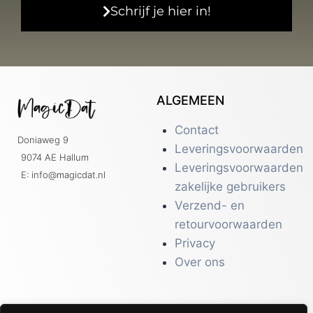
Schrijf je hier in!
ALGEMEEN
Contact
Doniaweg 9
Leveringsvoorwaarden
9074 AE Hallum
Leveringsvoorwaarden
E: info@magicdat.nl
zakelijke gebruikers
Verzend- en
retourvoorwaarden
Privacy
Over ons