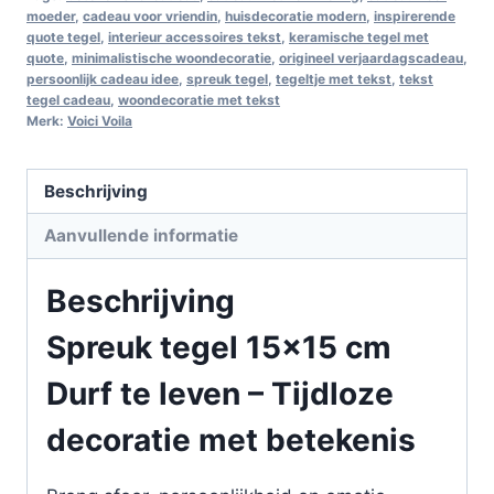
moeder
,
cadeau voor vriendin
,
huisdecoratie modern
,
inspirerende
quote tegel
,
interieur accessoires tekst
,
keramische tegel met
quote
,
minimalistische woondecoratie
,
origineel verjaardagscadeau
,
persoonlijk cadeau idee
,
spreuk tegel
,
tegeltje met tekst
,
tekst
tegel cadeau
,
woondecoratie met tekst
Merk:
Voici Voila
Beschrijving
Aanvullende informatie
Beschrijving
Spreuk tegel 15×15 cm
Durf te leven – Tijdloze
decoratie met betekenis