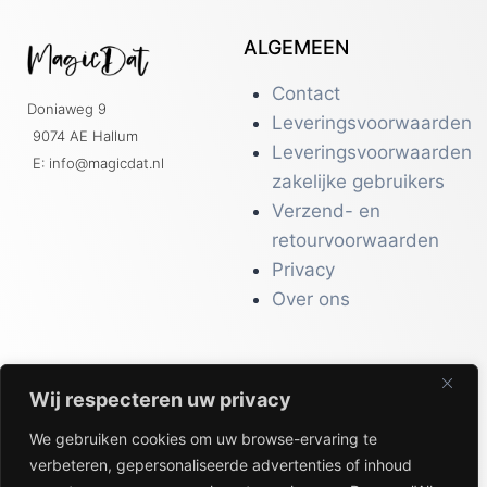
ALGEMEEN
Contact
Doniaweg 9
Leveringsvoorwaarden
9074 AE Hallum
Leveringsvoorwaarden
E: info@magicdat.nl
zakelijke gebruikers
Verzend- en
retourvoorwaarden
Privacy
Over ons
Wij respecteren uw privacy
CATALOGI
We gebruiken cookies om uw browse-ervaring te
Workwear &
verbeteren, gepersonaliseerde advertenties of inhoud
Veiligheid