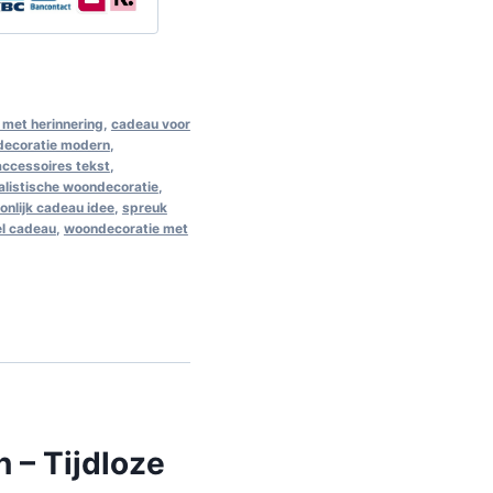
met herinnering
,
cadeau voor
decoratie modern
,
 accessoires tekst
,
alistische woondecoratie
,
onlijk cadeau idee
,
spreuk
el cadeau
,
woondecoratie met
 – Tijdloze