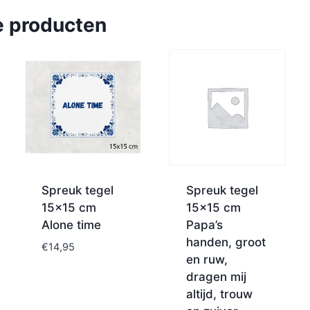
e producten
Spreuk tegel
Spreuk tegel
15×15 cm
15×15 cm
Alone time
Papa’s
handen, groot
€
14,95
en ruw,
dragen mij
altijd, trouw