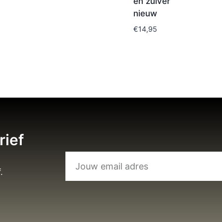
en zuiver
nieuw
€
14,95
rief
.