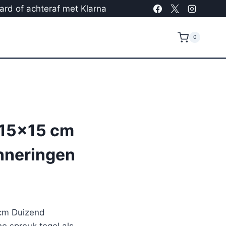
card of achteraf met Klarna
0
 15×15 cm
nneringen
 cm Duizend
e spreuk tegel als