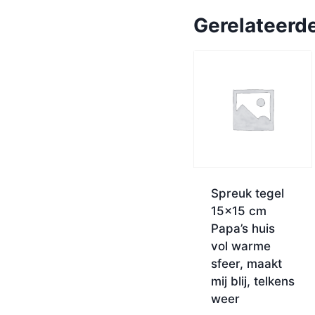
Gerelateerd
Spreuk tegel
15×15 cm
Papa’s huis
vol warme
sfeer, maakt
mij blij, telkens
weer