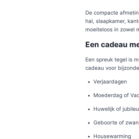
De compacte afmeting
hal, slaapkamer, kant
moeiteloos in zowel m
Een cadeau me
Een spreuk tegel is m
cadeau voor bijzond
Verjaardagen
Moederdag of Va
Huwelijk of jubile
Geboorte of zwan
Housewarming