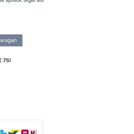
lwagen
€ 75!