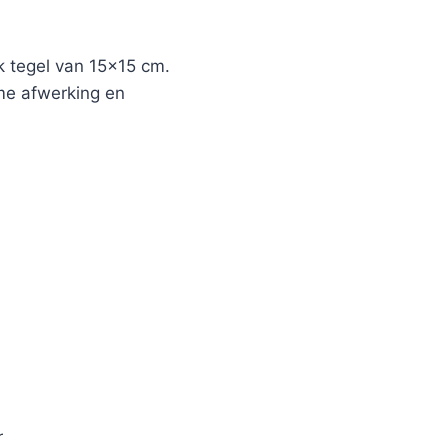
 tegel van 15×15 cm.
ame afwerking en
r