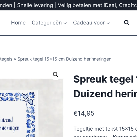
den | Snelle levering | Veilig betalen met iDeal, Credit
Home
Categorieën
Cadeau voor
tegels
»
Spreuk tegel 15×15 cm Duizend herinneringen
Spreuk tegel
Duizend heri
€
14,95
Tegeltje met tekst 15×15
herinneringen – Keramisch