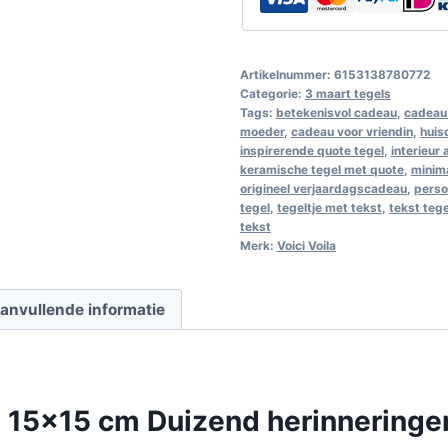
Artikelnummer:
6153138780772
Categorie:
3 maart tegels
Tags:
betekenisvol cadeau
,
cadeau 
moeder
,
cadeau voor vriendin
,
huis
inspirerende quote tegel
,
interieur
keramische tegel met quote
,
minim
origineel verjaardagscadeau
,
perso
tegel
,
tegeltje met tekst
,
tekst teg
tekst
Merk:
Voici Voila
anvullende informatie
 15×15 cm Duizend herinneringen