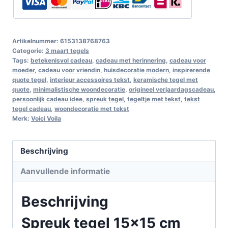
Artikelnummer:
6153138768763
Categorie:
3 maart tegels
Tags:
betekenisvol cadeau
,
cadeau met herinnering
,
cadeau voor
moeder
,
cadeau voor vriendin
,
huisdecoratie modern
,
inspirerende
quote tegel
,
interieur accessoires tekst
,
keramische tegel met
quote
,
minimalistische woondecoratie
,
origineel verjaardagscadeau
,
persoonlijk cadeau idee
,
spreuk tegel
,
tegeltje met tekst
,
tekst
tegel cadeau
,
woondecoratie met tekst
Merk:
Voici Voila
Beschrijving
Aanvullende informatie
Beschrijving
Spreuk tegel 15×15 cm