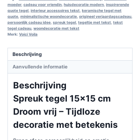
moeder
,
cadeau voor vriendin
,
huisdecoratie modern
,
inspirerende
quote tegel
,
interieur accessoires tekst
,
keramische tegel met
quote
,
minimalistische woondecoratie
,
origineel verjaardagscadeau
,
persoonlijk cadeau idee
,
spreuk tegel
,
tegeltje met tekst
,
tekst
tegel cadeau
,
woondecoratie met tekst
Merk:
Voici Voila
Beschrijving
Aanvullende informatie
Beschrijving
Spreuk tegel 15×15 cm
Droom vrij – Tijdloze
decoratie met betekenis