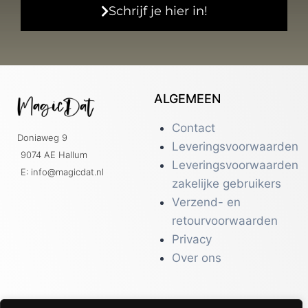
Schrijf je hier in!
ALGEMEEN
Contact
Doniaweg 9
Leveringsvoorwaarden
9074 AE Hallum
Leveringsvoorwaarden
E: info@magicdat.nl
zakelijke gebruikers
Verzend- en
retourvoorwaarden
Privacy
Over ons