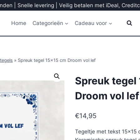
den | Snelle levering | Veilig betalen met iDeal, Credit
Home
Categorieën
Cadeau voor
tegels
»
Spreuk tegel 15×15 cm Droom vol lef
Spreuk tegel
Droom vol lef
€
14,95
Tegeltje met tekst 15×15 
Keramische spreuk tegel a