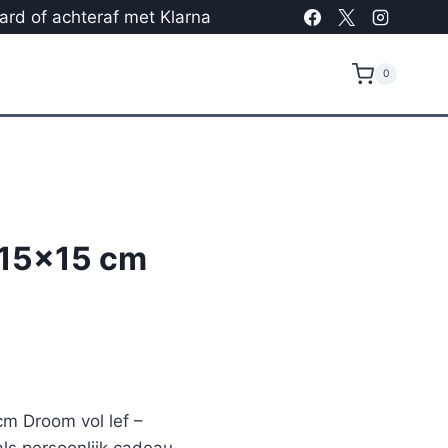
card of achteraf met Klarna
0
 15×15 cm
cm Droom vol lef –
ls persoonlijk cadeau