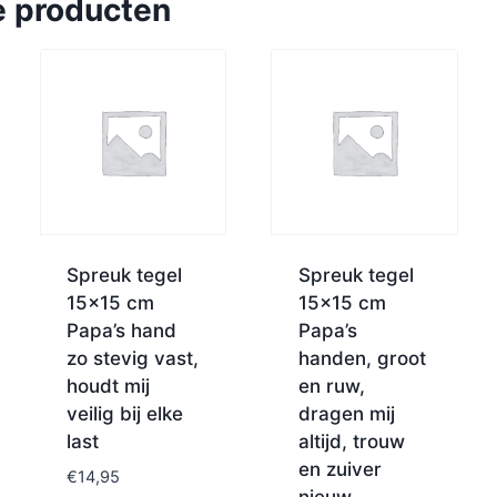
e producten
Spreuk tegel
Spreuk tegel
15×15 cm
15×15 cm
Papa’s hand
Papa’s
zo stevig vast,
handen, groot
houdt mij
en ruw,
veilig bij elke
dragen mij
last
altijd, trouw
en zuiver
€
14,95