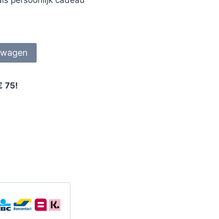
lwagen
€ 75!