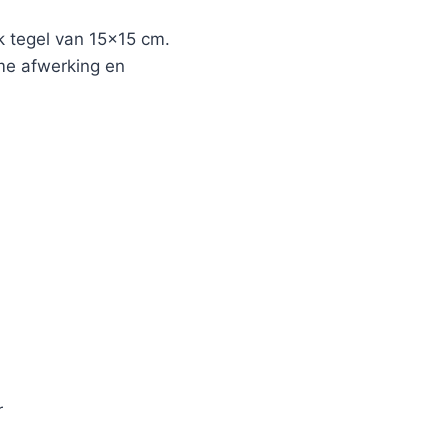
 tegel van 15×15 cm.
ame afwerking en
r