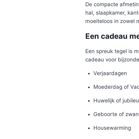
De compacte afmeting
hal, slaapkamer, kant
moeiteloos in zowel m
Een cadeau me
Een spreuk tegel is m
cadeau voor bijzond
Verjaardagen
Moederdag of Va
Huwelijk of jubile
Geboorte of zwan
Housewarming