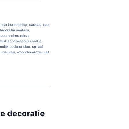
met herinnering
,
cadeau voor
decoratie modern
,
 accessoires tekst
,
alistische woondecoratie
,
onlijk cadeau idee
,
spreuk
el cadeau
,
woondecoratie met
ze decoratie