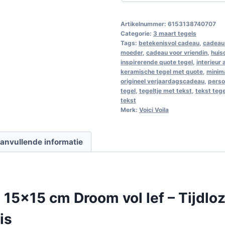
Artikelnummer:
6153138740707
Categorie:
3 maart tegels
Tags:
betekenisvol cadeau
,
cadeau 
moeder
,
cadeau voor vriendin
,
huis
inspirerende quote tegel
,
interieur
keramische tegel met quote
,
minim
origineel verjaardagscadeau
,
perso
tegel
,
tegeltje met tekst
,
tekst teg
tekst
Merk:
Voici Voila
anvullende informatie
 15×15 cm Droom vol lef – Tijdlo
is