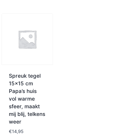
Spreuk tegel
15×15 cm
Papa’s huis
vol warme
sfeer, maakt
mij blij, telkens
weer
€
14,95