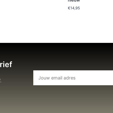
nieuw
€
14,95
rief
.