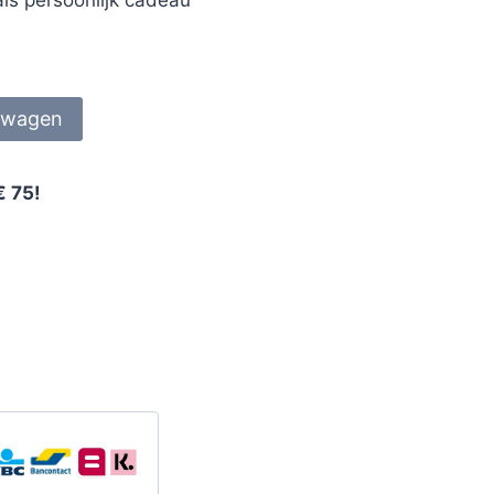
lwagen
€ 75!