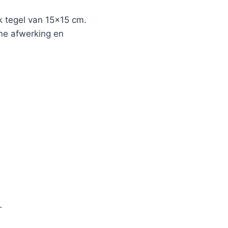
 tegel van 15×15 cm.
ame afwerking en
r