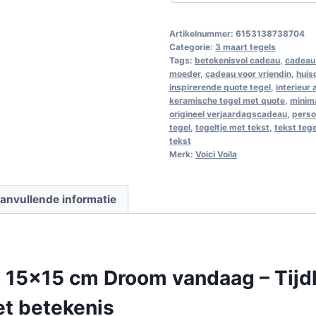
Artikelnummer:
6153138738704
Categorie:
3 maart tegels
Tags:
betekenisvol cadeau
,
cadeau 
moeder
,
cadeau voor vriendin
,
huis
inspirerende quote tegel
,
interieur
keramische tegel met quote
,
minim
origineel verjaardagscadeau
,
perso
tegel
,
tegeltje met tekst
,
tekst teg
tekst
Merk:
Voici Voila
anvullende informatie
l 15×15 cm Droom vandaag – Tijd
et betekenis