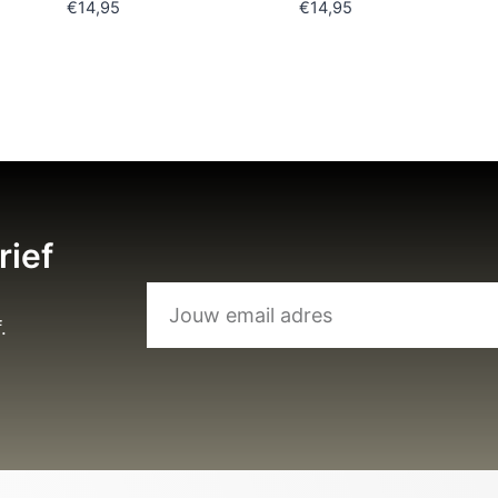
€
14,95
€
14,95
rief
.