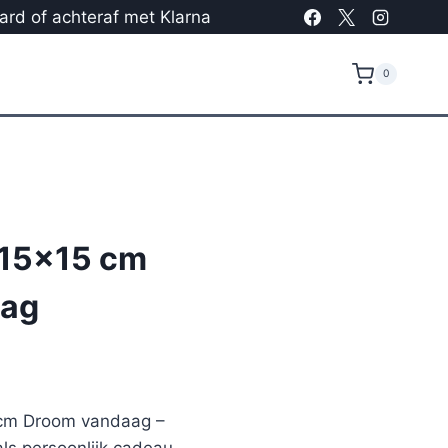
card of achteraf met Klarna
0
 15×15 cm
aag
5 cm Droom vandaag –
ls persoonlijk cadeau