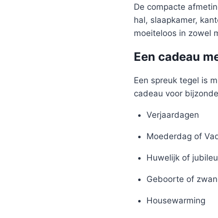
De compacte afmeting
hal, slaapkamer, kant
moeiteloos in zowel m
Een cadeau me
Een spreuk tegel is m
cadeau voor bijzond
Verjaardagen
Moederdag of Va
Huwelijk of jubile
Geboorte of zwan
Housewarming