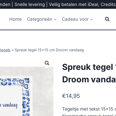
den | Snelle levering | Veilig betalen met iDeal, Credit
Home
Categorieën
Cadeau voor
tegels
»
Spreuk tegel 15×15 cm Droom vandaag
Spreuk tegel
Droom vand
€
14,95
Tegeltje met tekst 15×1
Keramische spreuk tegel a