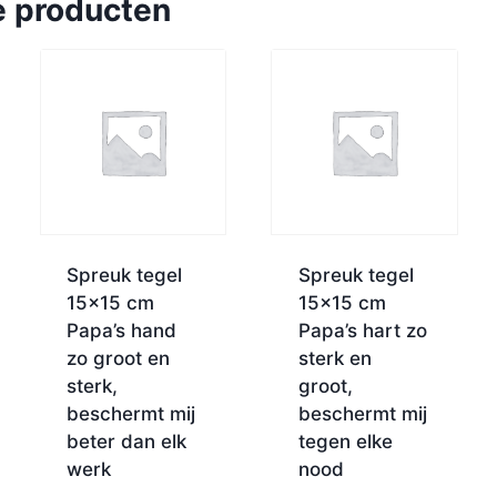
e producten
Spreuk tegel
Spreuk tegel
15×15 cm
15×15 cm
Papa’s hand
Papa’s hart zo
zo groot en
sterk en
sterk,
groot,
beschermt mij
beschermt mij
beter dan elk
tegen elke
werk
nood