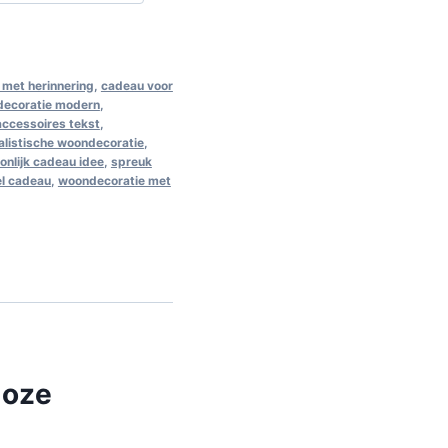
met herinnering
,
cadeau voor
decoratie modern
,
 accessoires tekst
,
alistische woondecoratie
,
onlijk cadeau idee
,
spreuk
el cadeau
,
woondecoratie met
loze