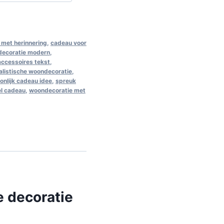
met herinnering
,
cadeau voor
decoratie modern
,
 accessoires tekst
,
alistische woondecoratie
,
onlijk cadeau idee
,
spreuk
el cadeau
,
woondecoratie met
e decoratie