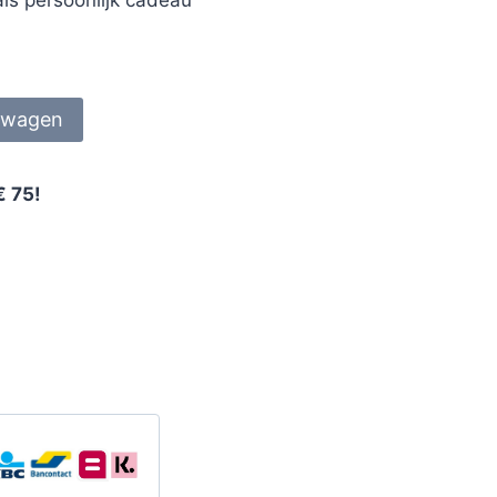
lwagen
€ 75!