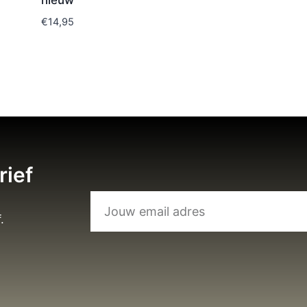
nieuw
€
14,95
rief
.