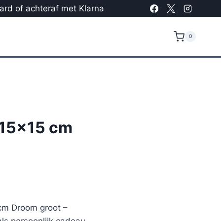
card of achteraf met Klarna
0
 15×15 cm
 cm Droom groot –
ls persoonlijk cadeau