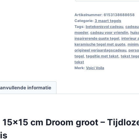
Artikelnummer:
6153138688658
Categorie:
3 maart tegels
Tags:
betekenisvol cadeau
,
cadeau 
moeder
,
cadeau voor vriendin
,
huis
inspirerende quote tegel
,
interieur
keramische tegel met quote
,
minim
origineel verjaardagscadeau
,
perso
tegel
,
tegeltje met tekst
,
tekst teg
tekst
Merk:
Voici Voila
anvullende informatie
 15×15 cm Droom groot – Tijdloz
is