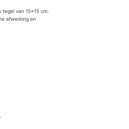
 tegel van 15×15 cm.
ame afwerking en
r