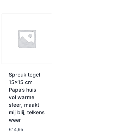
Spreuk tegel
15×15 cm
Papa’s huis
vol warme
sfeer, maakt
mij blij, telkens
weer
€
14,95