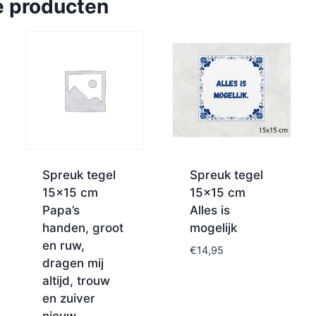
e producten
Spreuk tegel
Spreuk tegel
15×15 cm
15×15 cm
Papa’s
Alles is
handen, groot
mogelijk
en ruw,
€
14,95
dragen mij
altijd, trouw
en zuiver