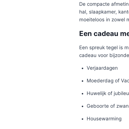
De compacte afmeting
hal, slaapkamer, kant
moeiteloos in zowel m
Een cadeau me
Een spreuk tegel is m
cadeau voor bijzond
Verjaardagen
Moederdag of Va
Huwelijk of jubile
Geboorte of zwan
Housewarming