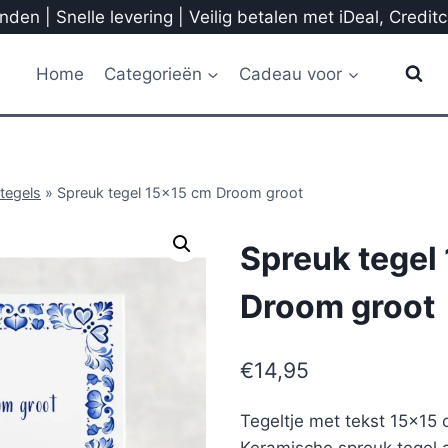
den | Snelle levering | Veilig betalen met iDeal, Credit
Home
Categorieën
Cadeau voor
tegels
»
Spreuk tegel 15×15 cm Droom groot
Spreuk tegel
Droom groot
€
14,95
Tegeltje met tekst 15×15
Keramische spreuk tegel a