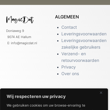
ALGEMEEN
Contact
Doniaweg 9
Leveringsvoorwaarden
9074 AE Hallum
Leveringsvoorwaarden
E: info@magicdat.nl
zakelijke gebruikers
Verzend- en
retourvoorwaarden
Privacy
Over ons
Wij respecteren uw privacy
CATALOGI
We gebruiken cookies om uw browse-ervaring te
Workwear &