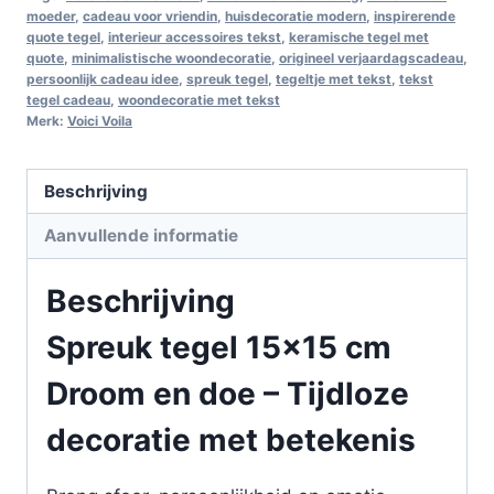
moeder
,
cadeau voor vriendin
,
huisdecoratie modern
,
inspirerende
quote tegel
,
interieur accessoires tekst
,
keramische tegel met
quote
,
minimalistische woondecoratie
,
origineel verjaardagscadeau
,
persoonlijk cadeau idee
,
spreuk tegel
,
tegeltje met tekst
,
tekst
tegel cadeau
,
woondecoratie met tekst
Merk:
Voici Voila
Beschrijving
Aanvullende informatie
Beschrijving
Spreuk tegel 15×15 cm
Droom en doe – Tijdloze
decoratie met betekenis