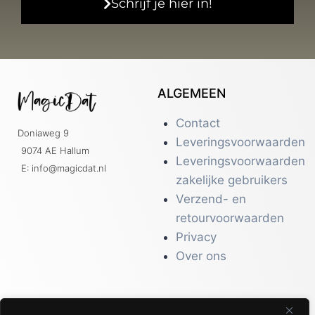
Schrijf je hier in!
ALGEMEEN
Contact
Doniaweg 9
Leveringsvoorwaarden
9074 AE Hallum
Leveringsvoorwaarden
E: info@magicdat.nl
zakelijke gebruikers
Verzend- en
retourvoorwaarden
Privacy
Over ons