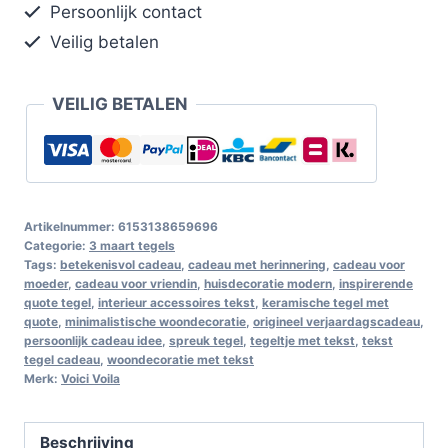
Persoonlijk contact
Veilig betalen
VEILIG BETALEN
Artikelnummer:
6153138659696
Categorie:
3 maart tegels
Tags:
betekenisvol cadeau
,
cadeau met herinnering
,
cadeau voor
moeder
,
cadeau voor vriendin
,
huisdecoratie modern
,
inspirerende
quote tegel
,
interieur accessoires tekst
,
keramische tegel met
quote
,
minimalistische woondecoratie
,
origineel verjaardagscadeau
,
persoonlijk cadeau idee
,
spreuk tegel
,
tegeltje met tekst
,
tekst
tegel cadeau
,
woondecoratie met tekst
Merk:
Voici Voila
Beschrijving