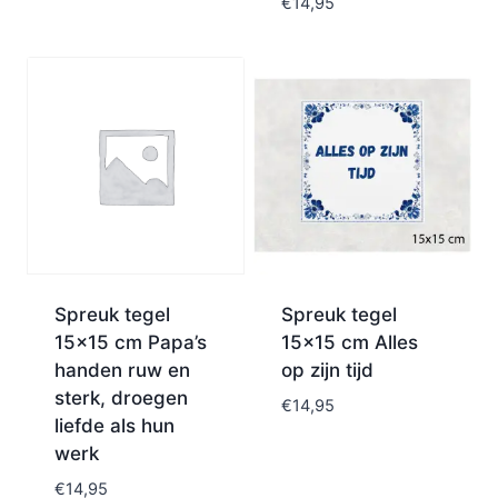
€
14,95
Spreuk tegel
Spreuk tegel
15×15 cm Papa’s
15×15 cm Alles
handen ruw en
op zijn tijd
sterk, droegen
€
14,95
liefde als hun
werk
€
14,95