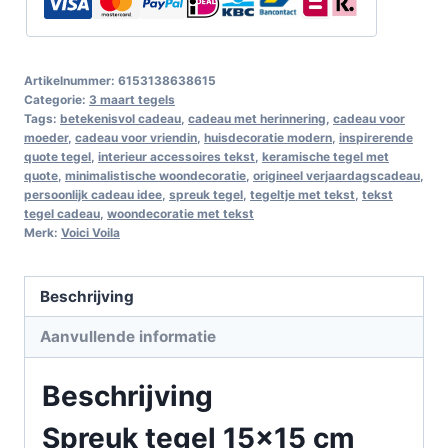
Artikelnummer:
6153138638615
Categorie:
3 maart tegels
Tags:
betekenisvol cadeau
,
cadeau met herinnering
,
cadeau voor
moeder
,
cadeau voor vriendin
,
huisdecoratie modern
,
inspirerende
quote tegel
,
interieur accessoires tekst
,
keramische tegel met
quote
,
minimalistische woondecoratie
,
origineel verjaardagscadeau
,
persoonlijk cadeau idee
,
spreuk tegel
,
tegeltje met tekst
,
tekst
tegel cadeau
,
woondecoratie met tekst
Merk:
Voici Voila
Beschrijving
Aanvullende informatie
Beschrijving
Spreuk tegel 15×15 cm