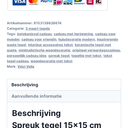
Artikelnummer:
6153138626674
Categorie:
3 maart tegels
Tags:
betekenisvol cadeau
,
cadeau met herinnering
,
cadeau voor
moeder
,
cadeau voor vriendin
,
huisdecoratie modern
,
inspirerende
quote tegel
,
interieur accessoires tekst
,
keramische tegel met
quote
,
minimalistische woondecoratie
,
origineel verjaardagscadeau
,
persoonlijk cadeau idee
,
spreuk tegel
,
tegeltje met tekst
,
tekst
tegel cadeau
,
woondecoratie met tekst
Merk:
Voici Voila
Beschrijving
Aanvullende informatie
Beschrijving
Spreuk tegel 15×15 cm