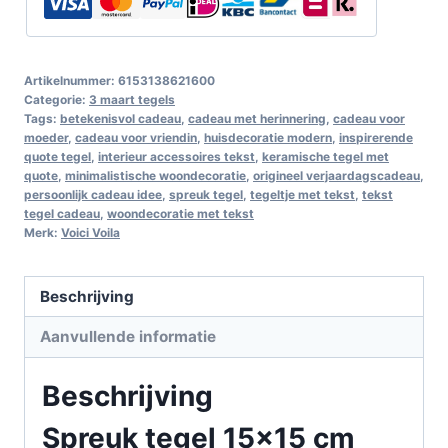
Artikelnummer:
6153138621600
Categorie:
3 maart tegels
Tags:
betekenisvol cadeau
,
cadeau met herinnering
,
cadeau voor
moeder
,
cadeau voor vriendin
,
huisdecoratie modern
,
inspirerende
quote tegel
,
interieur accessoires tekst
,
keramische tegel met
quote
,
minimalistische woondecoratie
,
origineel verjaardagscadeau
,
persoonlijk cadeau idee
,
spreuk tegel
,
tegeltje met tekst
,
tekst
tegel cadeau
,
woondecoratie met tekst
Merk:
Voici Voila
Beschrijving
Aanvullende informatie
Beschrijving
Spreuk tegel 15×15 cm