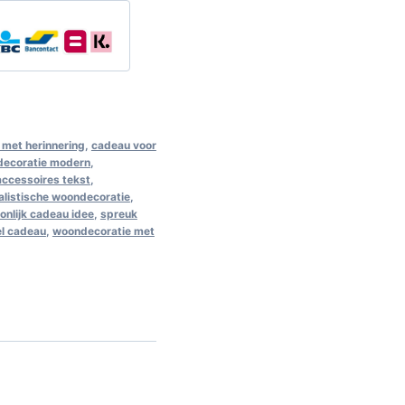
met herinnering
,
cadeau voor
decoratie modern
,
 accessoires tekst
,
alistische woondecoratie
,
onlijk cadeau idee
,
spreuk
el cadeau
,
woondecoratie met