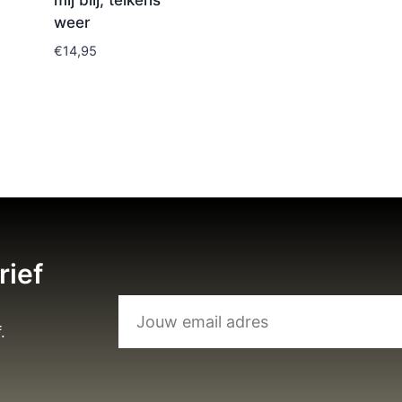
mij blij, telkens
weer
€
14,95
rief
.