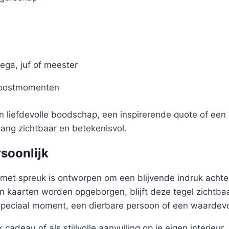
ega, juf of meester
roostmomenten
en liefdevolle boodschap, een inspirerende quote of een 
nlang zichtbaar en betekenisvol.
rsoonlijk
met spreuk is ontworpen om een blijvende indruk achter
 kaarten worden opgeborgen, blijft deze tegel zichtbaa
speciaal moment, een dierbare persoon of een waardev
 cadeau of als stijlvolle aanvulling op je eigen interieur.