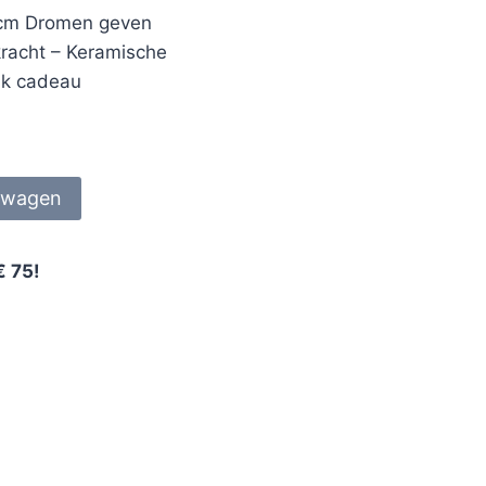
5 cm Dromen geven
 kracht – Keramische
ijk cadeau
lwagen
€ 75!