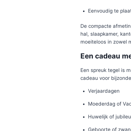
Eenvoudig te plaa
De compacte afmeting
hal, slaapkamer, kant
moeiteloos in zowel m
Een cadeau me
Een spreuk tegel is m
cadeau voor bijzond
Verjaardagen
Moederdag of Va
Huwelijk of jubile
Geboorte of zwan