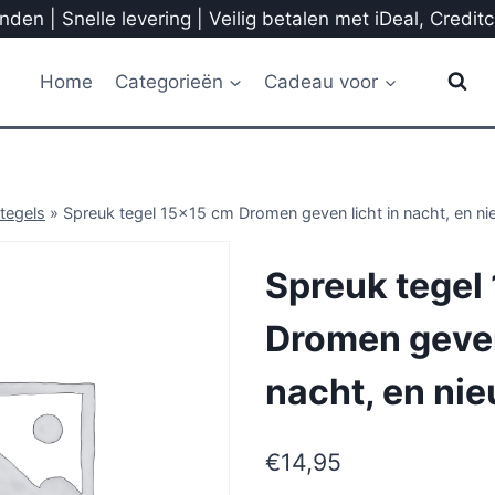
den | Snelle levering | Veilig betalen met iDeal, Credit
Home
Categorieën
Cadeau voor
tegels
»
Spreuk tegel 15×15 cm Dromen geven licht in nacht, en n
Spreuk tegel
Dromen geven
nacht, en ni
€
14,95