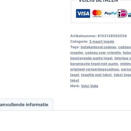
Artikelnummer:
6153138593556
Categorie:
3 maart tegels
Tags:
betekenisvol cadeau
,
cadeau 
moeder
,
cadeau voor vriendin
,
huis
inspirerende quote tegel
,
interieur
keramische tegel met quote
,
minim
origineel verjaardagscadeau
,
perso
tegel
,
tegeltje met tekst
,
tekst teg
tekst
Merk:
Voici Voila
anvullende informatie