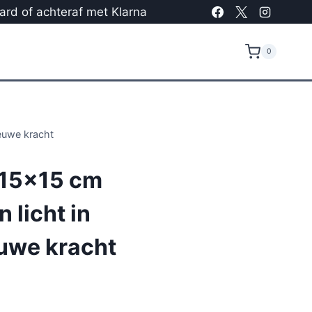
card of achteraf met Klarna
0
ieuwe kracht
 15×15 cm
 licht in
euwe kracht