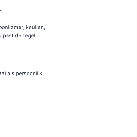
r
woonkamer, keuken,
p past de tegel
al als persoonlijk