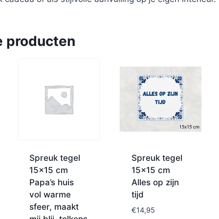
e producten
Spreuk tegel
Spreuk tegel
15×15 cm
15×15 cm
Papa’s huis
Alles op zijn
vol warme
tijd
sfeer, maakt
€
14,95